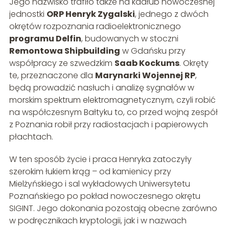
Jego nazwisko trafiło także na kadłub nowoczesnej
jednostki
ORP Henryk Zygalski
, jednego z dwóch
okrętów rozpoznania radioelektronicznego
programu Delfin
, budowanych w stoczni
Remontowa Shipbuilding
w Gdańsku przy
współpracy ze szwedzkim
Saab Kockums
. Okręty
te, przeznaczone dla
Marynarki Wojennej RP
,
będą prowadzić nasłuch i analizę sygnałów w
morskim spektrum elektromagnetycznym, czyli robić
na współczesnym Bałtyku to, co przed wojną zespół
z Poznania robił przy radiostacjach i papierowych
płachtach.
W ten sposób życie i praca Henryka zatoczyły
szerokim łukiem krąg – od kamienicy przy
Mielżyńskiego i sal wykładowych Uniwersytetu
Poznańskiego po pokład nowoczesnego okrętu
SIGINT. Jego dokonania pozostają obecne zarówno
w podręcznikach kryptologii, jak i w nazwach