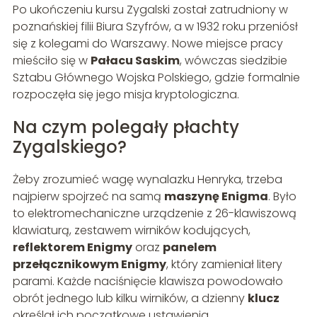
Po ukończeniu kursu Zygalski został zatrudniony w
poznańskiej filii Biura Szyfrów, a w 1932 roku przeniósł
się z kolegami do Warszawy. Nowe miejsce pracy
mieściło się w
Pałacu Saskim
, wówczas siedzibie
Sztabu Głównego Wojska Polskiego, gdzie formalnie
rozpoczęła się jego misja kryptologiczna.
Na czym polegały płachty
Zygalskiego?
Żeby zrozumieć wagę wynalazku Henryka, trzeba
najpierw spojrzeć na samą
maszynę Enigma
. Było
to elektromechaniczne urządzenie z 26-klawiszową
klawiaturą, zestawem wirników kodujących,
reflektorem Enigmy
oraz
panelem
przełącznikowym Enigmy
, który zamieniał litery
parami. Każde naciśnięcie klawisza powodowało
obrót jednego lub kilku wirników, a dzienny
klucz
określał ich początkowe ustawienia.