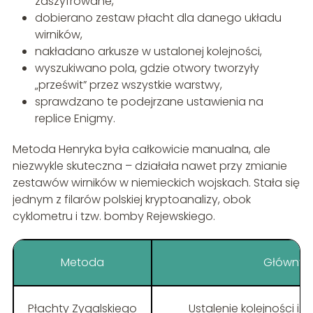
zaszyfrowane,
dobierano zestaw płacht dla danego układu
wirników,
nakładano arkusze w ustalonej kolejności,
wyszukiwano pola, gdzie otwory tworzyły
„prześwit” przez wszystkie warstwy,
sprawdzano te podejrzane ustawienia na
replice Enigmy.
Metoda Henryka była całkowicie manualna, ale
niezwykle skuteczna – działała nawet przy zmianie
zestawów wirników w niemieckich wojskach. Stała się
jednym z filarów polskiej kryptoanalizy, obok
cyklometru i tzw. bomby Rejewskiego.
Metoda
Główny c
Płachty Zygalskiego
Ustalenie kolejności i 