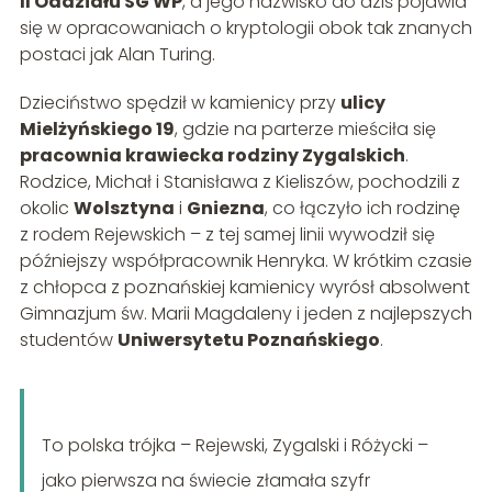
II Oddziału SG WP
, a jego nazwisko do dziś pojawia
się w opracowaniach o kryptologii obok tak znanych
postaci jak Alan Turing.
Dzieciństwo spędził w kamienicy przy
ulicy
Mielżyńskiego 19
, gdzie na parterze mieściła się
pracownia krawiecka rodziny Zygalskich
.
Rodzice, Michał i Stanisława z Kieliszów, pochodzili z
okolic
Wolsztyna
i
Gniezna
, co łączyło ich rodzinę
z rodem Rejewskich – z tej samej linii wywodził się
późniejszy współpracownik Henryka. W krótkim czasie
z chłopca z poznańskiej kamienicy wyrósł absolwent
Gimnazjum św. Marii Magdaleny i jeden z najlepszych
studentów
Uniwersytetu Poznańskiego
.
To polska trójka – Rejewski, Zygalski i Różycki –
jako pierwsza na świecie złamała szyfr