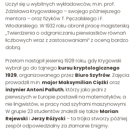
Uczył się u wybitnych wykładowców, m.in. prof.
Zdzisława Krygowskiego – swojego późniejszego
mentora – oraz fizyków T. Pęczalskiego i F.
Włodarskiego. W 1932 roku obronił pracę magisterską
„Twierdzenia o odgraniczaniu pierwiastków równań
liczbowych wraz z zastosowaniami” z oceną bardzo
dobrą.
Przełom nastąpił jesienią 1928 roku, gdy Krygowski
wybrał go do tajnego
kursu kryptologicznego
1929
, organizowanego przez
Biuro Szyfrów
. Zajęcia
prowadzili m.in.
major Maksymilian Ciężki
oraz
inżynier Antoni Palluth
, którzy jako jedni z
pierwszych w Europie postawili na matematyków, a
nie lingwistów, w pracy nad szyframi maszynowymi.
W grupie 23 studentów znaleźli się także
Marian
Rejewski
i
Jerzy Różycki
– ta trójka stworzy później
zespół odpowiedzialny za złamanie Enigmy.