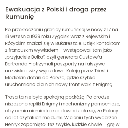
Ewakuacja z Polski i droga przez
Rumunię
Po przekroczeniu granicy rumuńskiej w nocy z 17 na
18 września 1939 roku Zygalski wraz z Rejewskim i
Różyckim znalazł się w Bukareszcie. Dzięki kontaktom
z francuskim wywiadem – występowali tam jako
„przyjaciele Bolka”, czyli generała Gustave’a
Bertranda – otrzymali paszporty na fałszywe
nazwiska i wizy wyjazdowe. Koleją przez Triest i
Mediolan dotarli do Paryża, gdzie szybko
uruchomiono dla nich nowy front walki z Enigmą.
Trasa ta nie była spokojną podróżą. Po drodze
niszczono repliki Enigmy i mechanizmy pomocnicze,
aby armia niemiecka nie dowiedziała się, że Polacy
od lat czytali ich meldunki. W cieniu tych wydarzeń
Henryk zapamiętał też zwykłe, ludzkie chwile – grę w