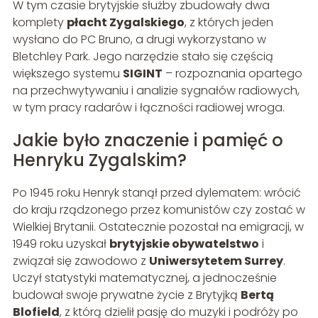
W tym czasie brytyjskie służby zbudowały dwa
komplety
płacht Zygalskiego
, z których jeden
wysłano do PC Bruno, a drugi wykorzystano w
Bletchley Park. Jego narzędzie stało się częścią
większego systemu
SIGINT
– rozpoznania opartego
na przechwytywaniu i analizie sygnałów radiowych,
w tym pracy radarów i łączności radiowej wroga.
Jakie było znaczenie i pamięć o
Henryku Zygalskim?
Po 1945 roku Henryk stanął przed dylematem: wrócić
do kraju rządzonego przez komunistów czy zostać w
Wielkiej Brytanii. Ostatecznie pozostał na emigracji, w
1949 roku uzyskał
brytyjskie obywatelstwo
i
związał się zawodowo z
Uniwersytetem Surrey
.
Uczył statystyki matematycznej, a jednocześnie
budował swoje prywatne życie z Brytyjką
Bertą
Blofield
, z którą dzielił pasję do muzyki i podróży po