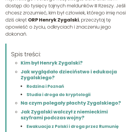
dostęp do tysięcy tajnych meldunków III Rzeszy. Jeśli
chcesz zrozumieć, kim był człowiek, którego imię nosi
dziś okręt
ORP Henryk Zygalski
, przeczytaj tę
opowieść o życiu, odkryciach i znaczeniu jego
dokonań.
Spis treści:
Kim był Henryk Zygalski?
Jak wyglądało dzieciństwo i edukacja
Zygalskiego?
Rodzina i Poznań
Studia i droga do kryptologii
Na czym polegały płachty Zygalskiego?
Jak Zygalski walczył z niemieckimi
szyframi podczas wojny?
Ewakuacja z Polski i droga przez Rumunię