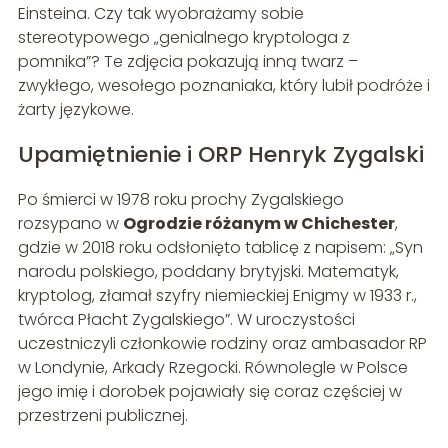
Einsteina. Czy tak wyobrażamy sobie
stereotypowego „genialnego kryptologa z
pomnika”? Te zdjęcia pokazują inną twarz –
zwykłego, wesołego poznaniaka, który lubił podróże i
żarty językowe.
Upamiętnienie i ORP Henryk Zygalski
Po śmierci w 1978 roku prochy Zygalskiego
rozsypano w
Ogrodzie różanym w Chichester
,
gdzie w 2018 roku odsłonięto tablicę z napisem: „Syn
narodu polskiego, poddany brytyjski. Matematyk,
kryptolog, złamał szyfry niemieckiej Enigmy w 1933 r.,
twórca Płacht Zygalskiego”. W uroczystości
uczestniczyli członkowie rodziny oraz ambasador RP
w Londynie, Arkady Rzegocki. Równolegle w Polsce
jego imię i dorobek pojawiały się coraz częściej w
przestrzeni publicznej.