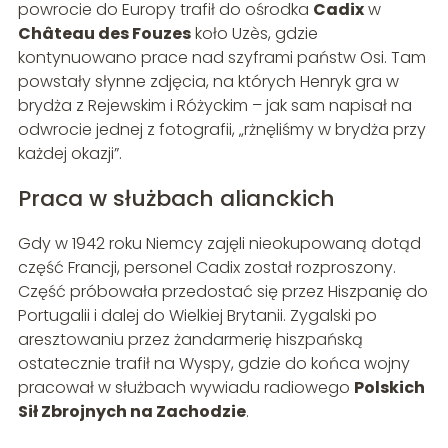
powrocie do Europy trafił do ośrodka
Cadix
w
Château des Fouzes
koło Uzès, gdzie
kontynuowano prace nad szyframi państw Osi. Tam
powstały słynne zdjęcia, na których Henryk gra w
brydża z Rejewskim i Różyckim – jak sam napisał na
odwrocie jednej z fotografii, „rżnęliśmy w brydża przy
każdej okazji”.
Praca w służbach alianckich
Gdy w 1942 roku Niemcy zajęli nieokupowaną dotąd
część Francji, personel Cadix został rozproszony.
Część próbowała przedostać się przez Hiszpanię do
Portugalii i dalej do Wielkiej Brytanii. Zygalski po
aresztowaniu przez żandarmerię hiszpańską
ostatecznie trafił na Wyspy, gdzie do końca wojny
pracował w służbach wywiadu radiowego
Polskich
Sił Zbrojnych na Zachodzie
.