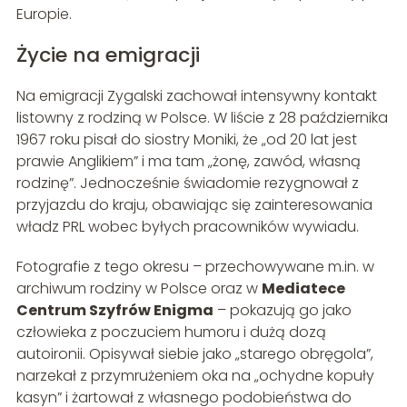
Europie.
Życie na emigracji
Na emigracji Zygalski zachował intensywny kontakt
listowny z rodziną w Polsce. W liście z 28 października
1967 roku pisał do siostry Moniki, że „od 20 lat jest
prawie Anglikiem” i ma tam „żonę, zawód, własną
rodzinę”. Jednocześnie świadomie rezygnował z
przyjazdu do kraju, obawiając się zainteresowania
władz PRL wobec byłych pracowników wywiadu.
Fotografie z tego okresu – przechowywane m.in. w
archiwum rodziny w Polsce oraz w
Mediatece
Centrum Szyfrów Enigma
– pokazują go jako
człowieka z poczuciem humoru i dużą dozą
autoironii. Opisywał siebie jako „starego obręgola”,
narzekał z przymrużeniem oka na „ochydne kopuły
kasyn” i żartował z własnego podobieństwa do