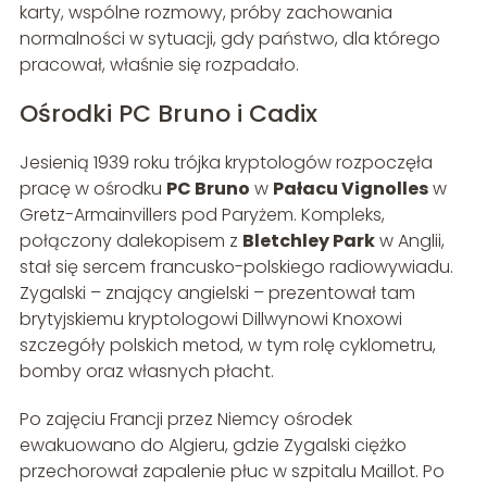
karty, wspólne rozmowy, próby zachowania
normalności w sytuacji, gdy państwo, dla którego
pracował, właśnie się rozpadało.
Ośrodki PC Bruno i Cadix
Jesienią 1939 roku trójka kryptologów rozpoczęła
pracę w ośrodku
PC Bruno
w
Pałacu Vignolles
w
Gretz-Armainvillers pod Paryżem. Kompleks,
połączony dalekopisem z
Bletchley Park
w Anglii,
stał się sercem francusko-polskiego radiowywiadu.
Zygalski – znający angielski – prezentował tam
brytyjskiemu kryptologowi Dillwynowi Knoxowi
szczegóły polskich metod, w tym rolę cyklometru,
bomby oraz własnych płacht.
Po zajęciu Francji przez Niemcy ośrodek
ewakuowano do Algieru, gdzie Zygalski ciężko
przechorował zapalenie płuc w szpitalu Maillot. Po