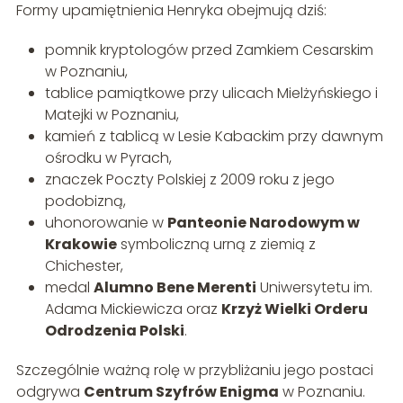
Formy upamiętnienia Henryka obejmują dziś:
pomnik kryptologów przed Zamkiem Cesarskim
w Poznaniu,
tablice pamiątkowe przy ulicach Mielżyńskiego i
Matejki w Poznaniu,
kamień z tablicą w Lesie Kabackim przy dawnym
ośrodku w Pyrach,
znaczek Poczty Polskiej z 2009 roku z jego
podobizną,
uhonorowanie w
Panteonie Narodowym w
Krakowie
symboliczną urną z ziemią z
Chichester,
medal
Alumno Bene Merenti
Uniwersytetu im.
Adama Mickiewicza oraz
Krzyż Wielki Orderu
Odrodzenia Polski
.
Szczególnie ważną rolę w przybliżaniu jego postaci
odgrywa
Centrum Szyfrów Enigma
w Poznaniu.