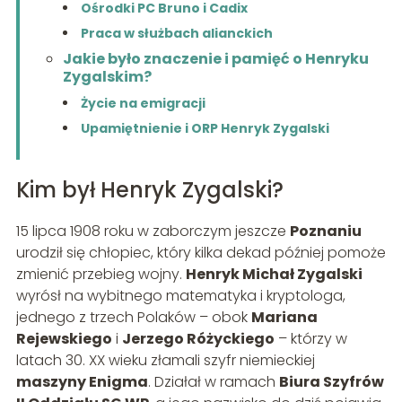
Ośrodki PC Bruno i Cadix
Praca w służbach alianckich
Jakie było znaczenie i pamięć o Henryku
Zygalskim?
Życie na emigracji
Upamiętnienie i ORP Henryk Zygalski
Kim był Henryk Zygalski?
15 lipca 1908 roku w zaborczym jeszcze
Poznaniu
urodził się chłopiec, który kilka dekad później pomoże
zmienić przebieg wojny.
Henryk Michał Zygalski
wyrósł na wybitnego matematyka i kryptologa,
jednego z trzech Polaków – obok
Mariana
Rejewskiego
i
Jerzego Różyckiego
– którzy w
latach 30. XX wieku złamali szyfr niemieckiej
maszyny Enigma
. Działał w ramach
Biura Szyfrów