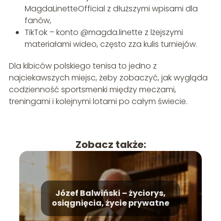
MagdaLinetteOfficial z dłuższymi wpisami dla
fanów,
TikTok – konto @magda.linette z lżejszymi
materiałami wideo, często zza kulis turniejów.
Dla kibiców polskiego tenisa to jedno z
najciekawszych miejsc, żeby zobaczyć, jak wygląda
codzienność sportsmenki między meczami,
treningami i kolejnymi lotami po całym świecie.
Zobacz także:
Józef Balwiński – życiorys,
osiągnięcia, życie prywatne