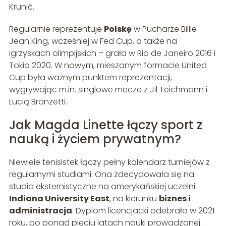
Krunić.
Regularnie reprezentuje
Polskę
w Pucharze Billie
Jean King, wcześniej w Fed Cup, a także na
igrzyskach olimpijskich – grała w Rio de Janeiro 2016 i
Tokio 2020. W nowym, mieszanym formacie United
Cup była ważnym punktem reprezentacji,
wygrywając m.in. singlowe mecze z Jil Teichmann i
Lucią Bronzetti.
Jak Magda Linette łączy sport z
nauką i życiem prywatnym?
Niewiele tenisistek łączy pełny kalendarz turniejów z
regularnymi studiami. Ona zdecydowała się na
studia eksternistyczne na amerykańskiej uczelni
Indiana University East
, na kierunku
biznes i
administracja
. Dyplom licencjacki odebrała w 2021
roku, po ponad pięciu latach nauki prowadzonej