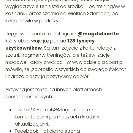
wygląda życie tenisistki od środka – od treningów w
Poznaniu, przez szatnie na Wielkich Szlemach, po
luźne chwile w podróży.
Jej główne konto to Instagram
@magdalinette
,
który obserwuje już ponad
128 tysięcy
użytkowników
. Są tam zdjęcia z kortu, relacje z
szatni, fragmenty treningów, ale też stylizacje
modowe i kadry z wakacji. W wywiadzie dla Sport.pl
mówiła, że „zaprosiła wszystkich do swojego świata”
i bardzo cieszy ją pozytywny odbiór.
Aktywna jest także na innych platformach
społecznościowych:
Twitter/X – profil @MagdaLinette z
komentarzami po meczach i krótkimi
aktualizacjami,
Facebook – oficjalna strona