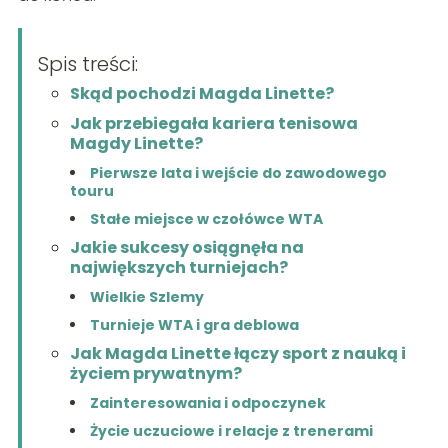
Spis treści:
Skąd pochodzi Magda Linette?
Jak przebiegała kariera tenisowa
Magdy Linette?
Pierwsze lata i wejście do zawodowego
touru
Stałe miejsce w czołówce WTA
Jakie sukcesy osiągnęła na
największych turniejach?
Wielkie Szlemy
Turnieje WTA i gra deblowa
Jak Magda Linette łączy sport z nauką i
życiem prywatnym?
Zainteresowania i odpoczynek
Życie uczuciowe i relacje z trenerami