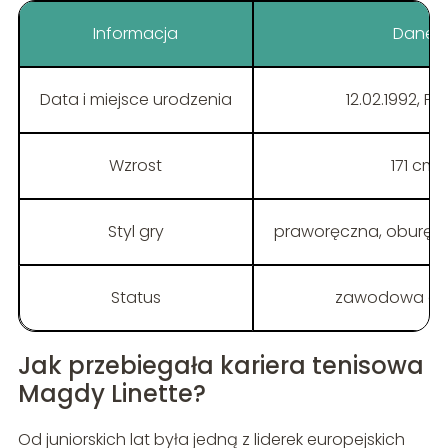
Informacja
Dane
Data i miejsce urodzenia
12.02.1992, P
Wzrost
171 cm
Styl gry
praworęczna, oburęc
Status
zawodowa od
Jak przebiegała kariera tenisowa
Magdy Linette?
Od juniorskich lat była jedną z liderek europejskich