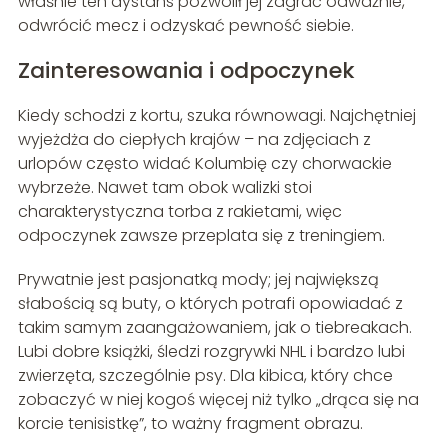
właśnie ten dystans pozwolił jej zagrać odważnie,
odwrócić mecz i odzyskać pewność siebie.
Zainteresowania i odpoczynek
Kiedy schodzi z kortu, szuka równowagi. Najchętniej
wyjeżdża do ciepłych krajów – na zdjęciach z
urlopów często widać Kolumbię czy chorwackie
wybrzeże. Nawet tam obok walizki stoi
charakterystyczna torba z rakietami, więc
odpoczynek zawsze przeplata się z treningiem.
Prywatnie jest pasjonatką mody; jej największą
słabością są buty, o których potrafi opowiadać z
takim samym zaangażowaniem, jak o tiebreakach.
Lubi dobre książki, śledzi rozgrywki NHL i bardzo lubi
zwierzęta, szczególnie psy. Dla kibica, który chce
zobaczyć w niej kogoś więcej niż tylko „drąca się na
korcie tenisistkę”, to ważny fragment obrazu.