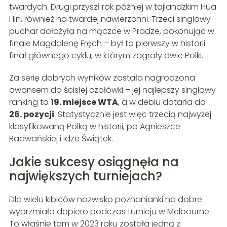
twardych. Drugi przyszł rok później w tajlandzkim Hua
Hin, również na twardej nawierzchni. Trzeci singlowy
puchar dołożyła na mączce w Pradze, pokonując w
finale Magdalenę Fręch – był to pierwszy w historii
finał głównego cyklu, w którym zagrały dwie Polki.
Za serię dobrych wyników została nagrodzona
awansem do ścisłej czołówki – jej najlepszy singlowy
ranking to
19. miejsce WTA
, a w deblu dotarła do
26. pozycji
. Statystycznie jest więc trzecią najwyżej
klasyfikowaną Polką w historii, po Agnieszce
Radwańskiej i Idze Świątek.
Jakie sukcesy osiągnęła na
największych turniejach?
Dla wielu kibiców nazwisko poznanianki na dobre
wybrzmiało dopiero podczas turnieju w Melbourne.
To właśnie tam w 2023 roku została jedną z