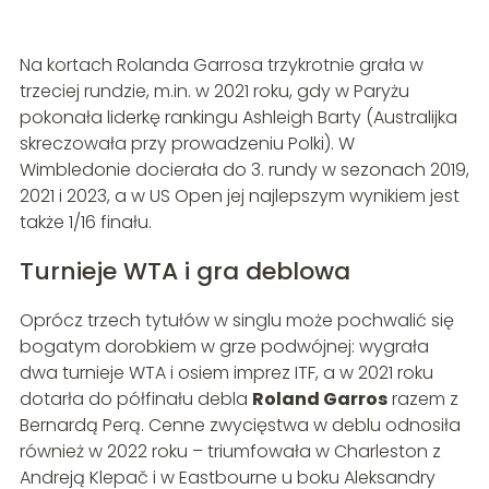
Na kortach Rolanda Garrosa trzykrotnie grała w
trzeciej rundzie, m.in. w 2021 roku, gdy w Paryżu
pokonała liderkę rankingu Ashleigh Barty (Australijka
skreczowała przy prowadzeniu Polki). W
Wimbledonie docierała do 3. rundy w sezonach 2019,
2021 i 2023, a w US Open jej najlepszym wynikiem jest
także 1/16 finału.
Turnieje WTA i gra deblowa
Oprócz trzech tytułów w singlu może pochwalić się
bogatym dorobkiem w grze podwójnej: wygrała
dwa turnieje WTA i osiem imprez ITF, a w 2021 roku
dotarła do półfinału debla
Roland Garros
razem z
Bernardą Perą. Cenne zwycięstwa w deblu odnosiła
również w 2022 roku – triumfowała w Charleston z
Andreją Klepač i w Eastbourne u boku Aleksandry