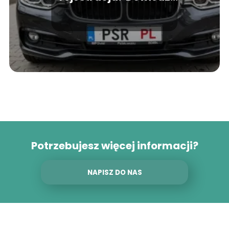
się, skąd wywodzi się
ten numer
Potrzebujesz więcej informacji?
NAPISZ DO NAS