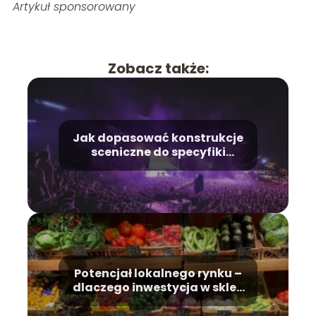
Artykuł sponsorowany
Zobacz także:
Jak dopasować konstrukcje
sceniczne do specyfiki
lokalizacji?
Potencjał lokalnego rynku –
dlaczego inwestycja w sklep
spożywczy w mniejszej
miejscowości to strzał w