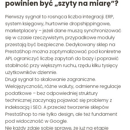
powinien być „szyty na miarę”?
Pierwszy sygnał to rosnąca liczba integracji. ERP,
system księgowy, hurtownie dropshippingowe,
marketplace’y – jeżeli dane muszą synchronizować
się w czasie rzeczywistym, przypadkowe moduły
przestają być bezpieczne. Dedykowany sklep na
PrestaShop można zoptymalizować pod konkretne
API, ograniczyć liczbę zapytań do bazy i poprawić
stabilność przy większym ruchu, rzędu kilku tysięcy
użytkowników dziennie.
Drugi sygnał to skalowanie zagraniczne.
Wielojęzyczność, różne waluty, odmienne regulacje
podatkowe – bez odpowiedniej struktury
technicznej zaczynają pojawiać się problemy z
indeksacją i SEO. A przecież tworzenie sklepów
PrestaShop to nie tylko design, ale też fundament
pod widoczność w Google.
Nie każdy zdaje sobie sprawę, że już na etapie