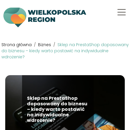
Strona główna
/
Biznes
/
Sklep na PrestaShop dopasowany
do biznesu – kiedy warto postawić na indywidualne
wdrożenie?
Sklep na PrestaShop
dopasowany do biznesu
– kiedy warto postawić
na indywidualne
wdrożenie?