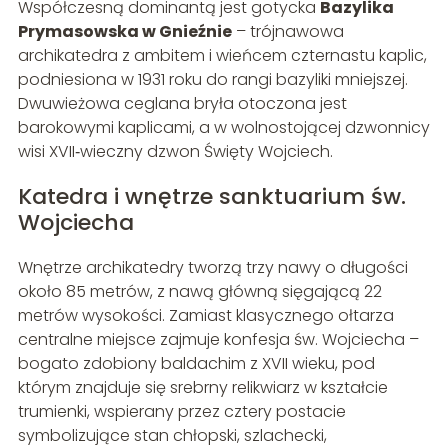
Współczesną dominantą jest gotycka
Bazylika
Prymasowska w Gnieźnie
– trójnawowa
archikatedra z ambitem i wieńcem czternastu kaplic,
podniesiona w 1931 roku do rangi bazyliki mniejszej.
Dwuwieżowa ceglana bryła otoczona jest
barokowymi kaplicami, a w wolnostojącej dzwonnicy
wisi XVII‑wieczny dzwon Święty Wojciech.
Katedra i wnętrze sanktuarium św.
Wojciecha
Wnętrze archikatedry tworzą trzy nawy o długości
około 85 metrów, z nawą główną sięgającą 22
metrów wysokości. Zamiast klasycznego ołtarza
centralne miejsce zajmuje konfesja św. Wojciecha –
bogato zdobiony baldachim z XVII wieku, pod
którym znajduje się srebrny relikwiarz w kształcie
trumienki, wspierany przez cztery postacie
symbolizujące stan chłopski, szlachecki,