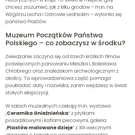
chcesz zrozumieć, jak z kilku grodów – m.in. na
Wzgórzu Lecha i Ostrowie Lednickim – wyłoniło się
państwo Piastów.
Muzeum Początków Państwa
Polskiego – co zobaczysz w środku?
Zwiedzanie zaczyna się od trzech krótkich filmów
poświęconych panowaniu Mieszka I, Bolesława
Chrobrego oraz znaleziskom archeologicznym z
okolicy. Ta wprowadzeniowa część pomaga
poukładać daty i nazwiska, zanim wejdziesz w świat
stałych ekspozycji.
W salach muzealnych czekają m.in. wystawa
„
Ceramika Gnieźnieńska
” z płytkami
posadzkowymi i kaflami piecowymi, galeria
„
Piastów malowane dzieje
” z XIX‑wiecznymi
obrazami o tematyce wczesnopiastowskiej,