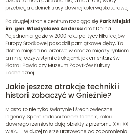
działa tu mała gastronomia, a nad taflą wody
przebiega odcinek trasy dawnej kolei wąskotorowej.
Po drugiej stronie centrum rozciąga się
Park Miejski
im. gen. Władysława Andersa
oraz Dolina
Pojednania, gdzie w 2000 roku politycy kilku krajów
Europy Środkowej posadzili pamiątkowe dęby. To
dobre miejsca na przerwę w drodze między rynkiem
a mniej oczywistymi atrakcjami, jak cmentarz św.
Piotra i Pawła czy Muzeum Zabytków Kultury
Technicznej.
Jakie jeszcze atrakcje techniki i
historii zobaczyć w Gnieźnie?
Miasto to nie tylko świątynie i średniowieczne
legendy. Sporo radości fanom techniki, kolei i
dawnego rzemiosła dają obiekty z przełomu XIX i XX
wieku – w dużej mierze uratowane od zapomnienia