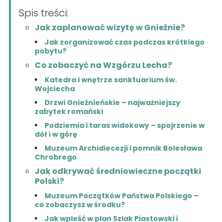
Spis treści:
Jak zaplanować wizytę w Gnieźnie?
Jak zorganizować czas podczas krótkiego
pobytu?
Co zobaczyć na Wzgórzu Lecha?
Katedra i wnętrze sanktuarium św.
Wojciecha
Drzwi Gnieźnieńskie – najważniejszy
zabytek romański
Podziemia i taras widokowy – spojrzenie w
dół i w górę
Muzeum Archidiecezji i pomnik Bolesława
Chrobrego
Jak odkrywać średniowieczne początki
Polski?
Muzeum Początków Państwa Polskiego –
co zobaczysz w środku?
Jak wpleść w plan Szlak Piastowski i