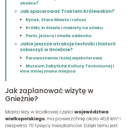
okolice?
Jak spacerować Traktem Królewskim?
Rynek, Stare Miasto i ratusz
Króliki, królowie i makiety na szlaku
Parki, jeziora i chwile oddechu
Jakie jeszcze atrakcje techniki i historii
zobaczyć w Gnieźnie?
Parowozownia i kolej wąskotorowa
Muzeum Zabytków Kultury Technicznej i
inne mniej znane miejsca
Jak zaplanować wizytę w
Gnieźnie?
Miasto leży w środkowej części
województwa
wielkopolskiego
, ma powierzchnię około 40,6 km² i
niespełna 70 tysięcy mieszkańców. Dzięki temu jest