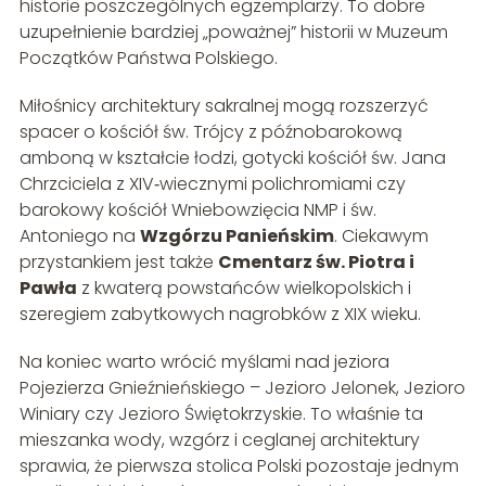
historie poszczególnych egzemplarzy. To dobre
uzupełnienie bardziej „poważnej” historii w Muzeum
Początków Państwa Polskiego.
Miłośnicy architektury sakralnej mogą rozszerzyć
spacer o kościół św. Trójcy z późnobarokową
amboną w kształcie łodzi, gotycki kościół św. Jana
Chrzciciela z XIV‑wiecznymi polichromiami czy
barokowy kościół Wniebowzięcia NMP i św.
Antoniego na
Wzgórzu Panieńskim
. Ciekawym
przystankiem jest także
Cmentarz św. Piotra i
Pawła
z kwaterą powstańców wielkopolskich i
szeregiem zabytkowych nagrobków z XIX wieku.
Na koniec warto wrócić myślami nad jeziora
Pojezierza Gnieźnieńskiego – Jezioro Jelonek, Jezioro
Winiary czy Jezioro Świętokrzyskie. To właśnie ta
mieszanka wody, wzgórz i ceglanej architektury
sprawia, że pierwsza stolica Polski pozostaje jednym