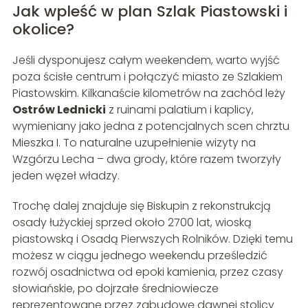
Jak wpleść w plan Szlak Piastowski i
okolice?
Jeśli dysponujesz całym weekendem, warto wyjść
poza ścisłe centrum i połączyć miasto ze Szlakiem
Piastowskim. Kilkanaście kilometrów na zachód leży
Ostrów Lednicki
z ruinami palatium i kaplicy,
wymieniany jako jedna z potencjalnych scen chrztu
Mieszka I. To naturalne uzupełnienie wizyty na
Wzgórzu Lecha – dwa grody, które razem tworzyły
jeden węzeł władzy.
Trochę dalej znajduje się Biskupin z rekonstrukcją
osady łużyckiej sprzed około 2700 lat, wioską
piastowską i Osadą Pierwszych Rolników. Dzięki temu
możesz w ciągu jednego weekendu prześledzić
rozwój osadnictwa od epoki kamienia, przez czasy
słowiańskie, po dojrzałe średniowiecze
reprezentowane przez zabudowę dawnej stolicy