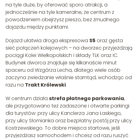
na tyle duże, by oferować sporo atrakcji, a
jednocześnie na tyle kameralne, że centrum z
powodzeniem obejrzysz pieszo, bez żmudnego
dojazdu między punktami.
Dojazd ułatwia droga ekspresowa
S5
oraz gęsta
sieć połączeń kolejowych – na dworzec przyjeżdżają
pociągi Kolei Wielkopolskich i składy TLK oraz IC.
Budynek dworca znajduje się kilkanaście minut
spaceru od Wzgórza Lecha, dlatego wiele osób
zaczyna zwiedzanie właśnie stamtąd, wchodząc od
razu na
Trakt Królewski
.
W centrum działa
strefa płatnego parkowania
,
ale przygotowano też zadaszone i otwarte parkingi
dla turystów: przy ulicy Kanclerza Jana Łaskiego,
przy ulicy Słomianka oraz bezpłatny postój przy ulicy
Kostrzewskiego. To dobre miejsca startowe, jeśli
przyjeżdżasz samochodem i chcesz od razu ruszyć