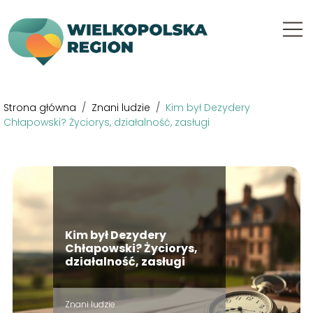
Strona główna
/
Znani ludzie
/
Kim był Dezydery
Chłapowski? Życiorys, działalność, zasługi
Kim był Dezydery
Chłapowski? Życiorys,
działalność, zasługi
Znani ludzie