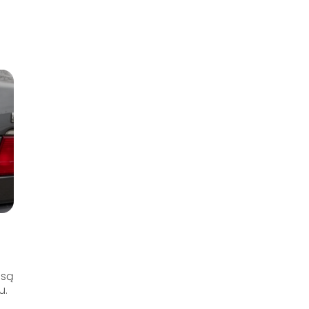
osą
u.