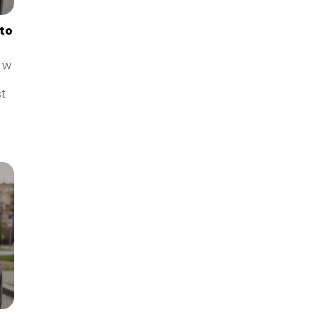
 to
 w
t