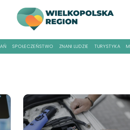
NAŃ
SPOŁECZEŃSTWO
ZNANI LUDZIE
TURYSTYKA
M