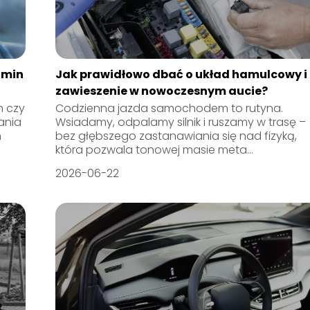
amin
Jak prawidłowo dbać o układ hamulcowy i
zawieszenie w nowoczesnym aucie?
h czy
Codzienna jazda samochodem to rutyna.
ania
Wsiadamy, odpalamy silnik i ruszamy w trasę –
h
bez głębszego zastanawiania się nad fizyką,
która pozwala tonowej masie meta...
2026-06-22