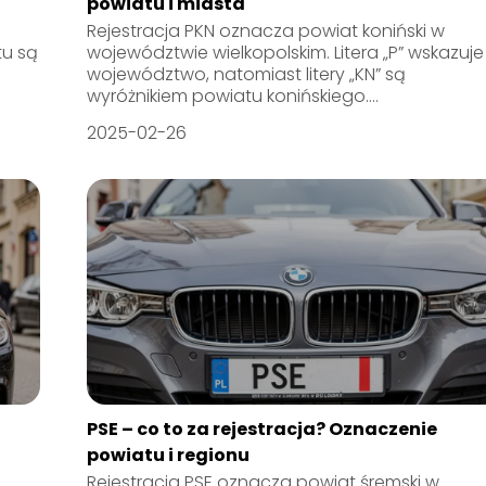
powiatu i miasta
Rejestracja PKN oznacza powiat koniński w
tu są
województwie wielkopolskim. Litera „P” wskazuje
województwo, natomiast litery „KN” są
wyróżnikiem powiatu konińskiego....
2025-02-26
PSE – co to za rejestracja? Oznaczenie
powiatu i regionu
Rejestracja PSE oznacza powiat śremski w