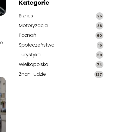
Kategorie
Biznes
25
Motoryzacja
38
Poznań
60
je
Społeczeństwo
15
Turystyka
59
Wielkopolska
74
Znani ludzie
127