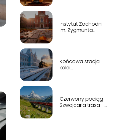
Szeligowskiego –
historia, repertuar,
bilety
Instytut Zachodni
im. Zygmunta
Wojciechowskiego
w Poznaniu –
historia
Końcowa stacja
kolei
transsyberyjskiej –
gdzie się znajduje?
Czerwony pociąg
Szwajcaria trasa –
co warto
zobaczyć?