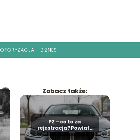
OTORYZACJA
BIZNES
Zobacz także:
PZ – co to za
rejestracja? Powiat i
miejscowość w