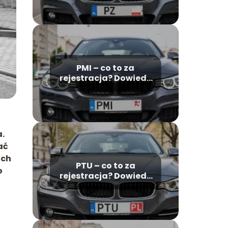
Wielkopolsce
PMI – co to za
rejestracja? Dowiedz
się, jaki to powiat
a.
ać
óch
PTU – co to za
o
rejestracja? Dowiedz
się, skąd pochodzi