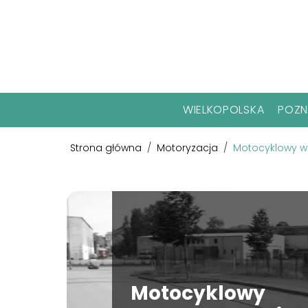
WIELKOPOLSKA
POZ
Strona główna
/
Motoryzacja
/
Motocyklowy w
Motocyklowy