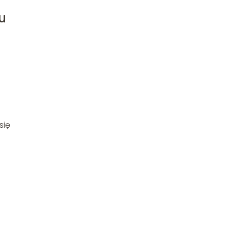
u
się