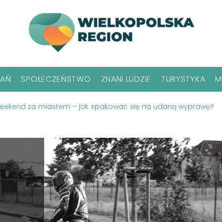
NAŃ
SPOŁECZEŃSTWO
ZNANI LUDZIE
TURYSTYKA
M
eekend za miastem – jak spakować się na udaną wyprawę?