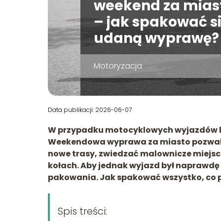
weekend za mia
– jak spakować s
udaną wyprawę?
Motoryzacja
Data publikacji: 2026-06-07
W przypadku motocyklowych wyjazdów licz
Weekendowa wyprawa za miasto pozwala
nowe trasy, zwiedzać malownicze miejsco
kołach. Aby jednak wyjazd był naprawd
pakowania. Jak spakować wszystko, co p
Spis treści: