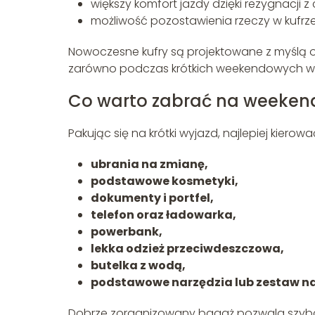
większy komfort jazdy dzięki rezygnacji z
możliwość pozostawienia rzeczy w kufrze
Nowoczesne kufry są projektowane z myślą o
zarówno podczas krótkich weekendowych wyj
Co warto zabrać na weeke
Pakując się na krótki wyjazd, najlepiej kiero
ubrania na zmianę,
podstawowe kosmetyki,
dokumenty i portfel,
telefon oraz ładowarka,
powerbank,
lekka odzież przeciwdeszczowa,
butelka z wodą,
podstawowe narzędzia lub zestaw n
Dobrze zorganizowany bagaż pozwala szybci