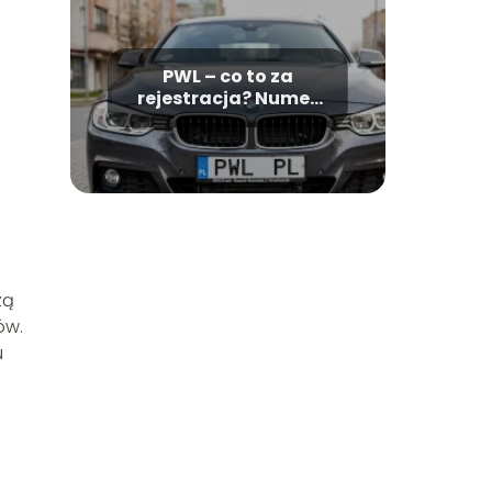
PWL – co to za
rejestracja? Numer
rejestracyjny w
Wielkopolsce
zą
ów.
u