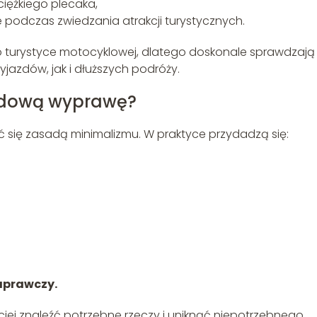
 ciężkiego plecaka,
 podczas zwiedzania atrakcji turystycznych.
 turystyce motocyklowej, dlatego doskonale sprawdzają 
azdów, jak i dłuższych podróży.
ndową wyprawę?
wać się zasadą minimalizmu. W praktyce przydadzą się:
aprawczy.
ej znaleźć potrzebne rzeczy i uniknąć niepotrzebnego