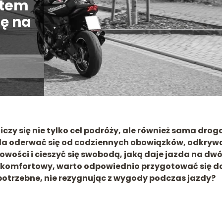
stem
ię na
y się nie tylko cel podróży, ale również sama drog
 oderwać się od codziennych obowiązków, odkryw
wości i cieszyć się swobodą, jaką daje jazda na dw
ę komfortowy, warto odpowiednio przygotować się d
otrzebne, nie rezygnując z wygody podczas jazdy?