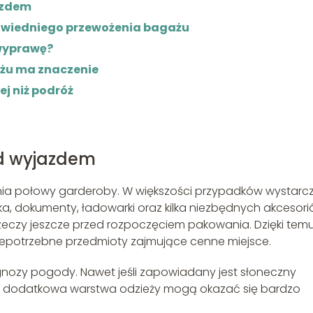
azdem
powiedniego przewożenia bagażu
wyprawę?
żu ma znaczenie
j niż podróż
ed wyjazdem
ia połowy garderoby. W większości przypadków wystarc
, dokumenty, ładowarki oraz kilka niezbędnych akcesori
zeczy jeszcze przed rozpoczęciem pakowania. Dzięki tem
 niepotrzebne przedmioty zajmujące cenne miejsce.
nozy pogody. Nawet jeśli zapowiadany jest słoneczny
zy dodatkowa warstwa odzieży mogą okazać się bardzo