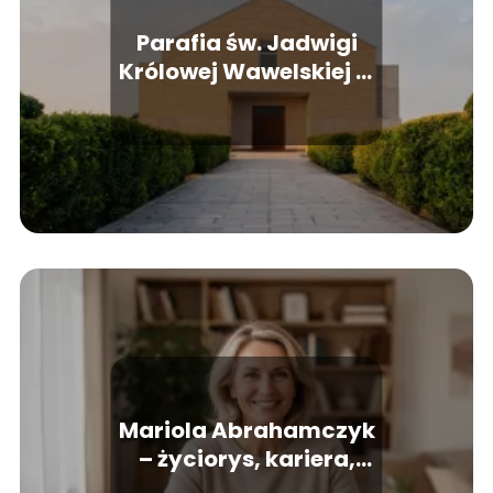
Parafia św. Jadwigi
Królowej Wawelskiej w
Poznaniu – msze,
intencje, kontakt
Mariola Abrahamczyk
– życiorys, kariera,
życie prywatne