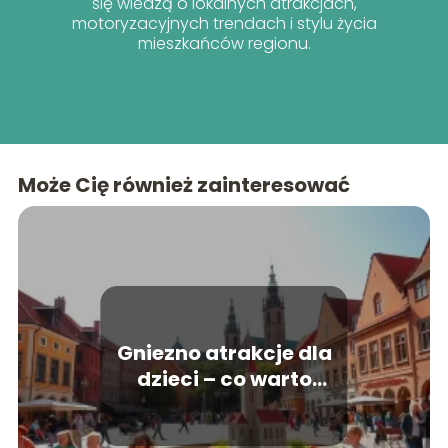
się wiedzą o lokalnych atrakcjach,
motoryzacyjnych trendach i stylu życia
mieszkańców regionu.
Może Cię również zainteresować
Gniezno atrakcje dla
dzieci – co warto
zobaczyć?