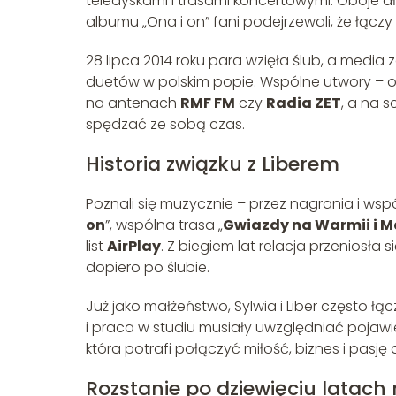
teledyskami i trasami koncertowymi. Oboje dłu
albumu „Ona i on” fani podejrzewali, że łącz
28 lipca 2014 roku para wzięła ślub, a media
duetów w polskim popie. Wspólne utwory – od
na antenach
RMF FM
czy
Radia ZET
, a na s
spędzać ze sobą czas.
Historia związku z Liberem
Poznali się muzycznie – przez nagrania i wsp
on
”, wspólna trasa „
Gwiazdy na Warmii i 
list
AirPlay
. Z biegiem lat relacja przeniosła
dopiero po ślubie.
Już jako małżeństwo, Sylwia i Liber często łą
i praca w studiu musiały uwzględniać pojawieni
która potrafi połączyć miłość, biznes i pasję 
Rozstanie po dziewięciu latac