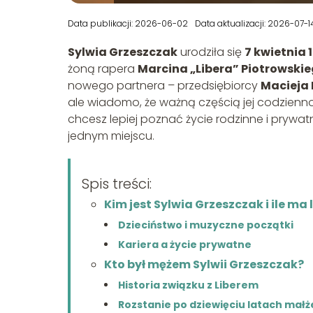
Data publikacji: 2026-06-02
Data aktualizacji: 2026-07-1
Sylwia Grzeszczak
urodziła się
7 kwietnia 
żoną rapera
Marcina „Libera” Piotrowski
nowego partnera – przedsiębiorcy
Macieja 
ale wiadomo, że ważną częścią jej codzienno
chcesz lepiej poznać życie rodzinne i prywa
jednym miejscu.
Spis treści:
Kim jest Sylwia Grzeszczak i ile ma 
Dzieciństwo i muzyczne początki
Kariera a życie prywatne
Kto był mężem Sylwii Grzeszczak?
Historia związku z Liberem
Rozstanie po dziewięciu latach mał