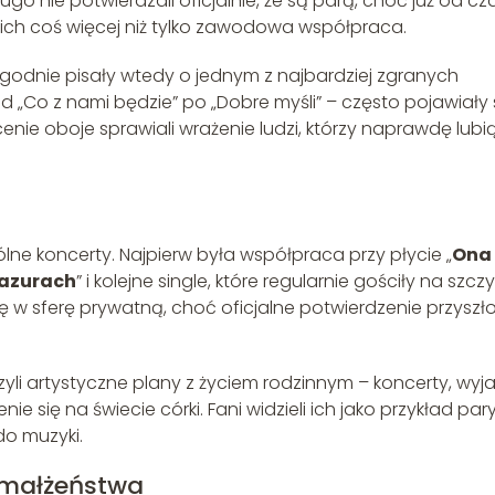
go nie potwierdzali oficjalnie, że są parą, choć już od cz
y ich coś więcej niż tylko zawodowa współpraca.
 zgodnie pisały wtedy o jednym z najbardziej zgranych
 „Co z nami będzie” po „Dobre myśli” – często pojawiały 
cenie oboje sprawiali wrażenie ludzi, którzy naprawdę lubi
ólne koncerty. Najpierw była współpraca przy płycie „
Ona 
Mazurach
” i kolejne single, które regularnie gościły na szcz
 się w sferę prywatną, choć oficjalne potwierdzenie przyszł
czyli artystyczne plany z życiem rodzinnym – koncerty, wyj
e się na świecie córki. Fani widzieli ich jako przykład pary
do muzyki.
h małżeństwa