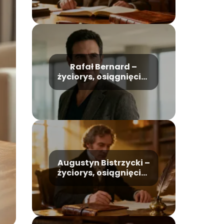
Rafał Bernard –
życiorys, osiągnięcia,
życie prywatne
Augustyn Bistrzycki –
życiorys, osiągnięcia,
życie prywatne