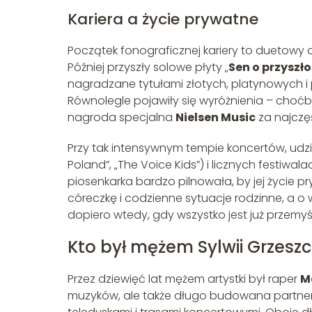
Kariera a życie prywatne
Początek fonograficznej kariery to duetowy 
Później przyszły solowe płyty „
Sen o przyszło
nagradzane tytułami złotych, platynowych i 
Równolegle pojawiły się wyróżnienia – choćb
nagroda specjalna
Nielsen Music
za najczęś
Przy tak intensywnym tempie koncertów, udz
Poland”, „The Voice Kids”) i licznych festiwala
piosenkarka bardzo pilnowała, by jej życie 
córeczkę i codzienne sytuacje rodzinne, a o 
dopiero wtedy, gdy wszystko jest już przemy
Kto był mężem Sylwii Grzesz
Przez dziewięć lat mężem artystki był raper
M
muzyków, ale także długo budowana partners