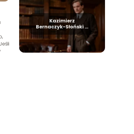
Kazimierz
a
Bernaczyk-Słoński –
życiorys, kariera,
o,
osiągnięcia
 Jeśli
w