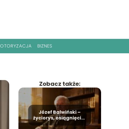
OTORYZACJA
BIZNES
Zobacz także:
Józef Balwiński –
życiorys, osiągnięcia,
życie prywatne