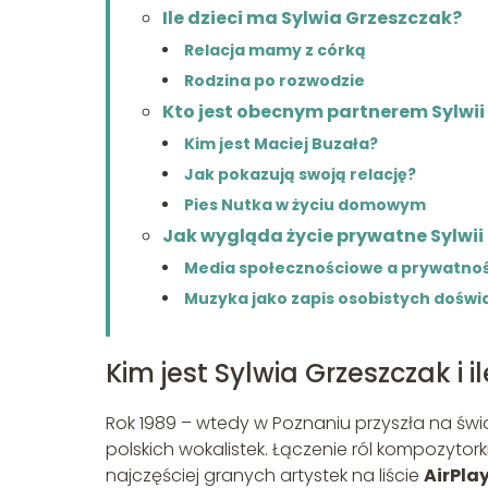
Ile dzieci ma Sylwia Grzeszczak?
Relacja mamy z córką
Rodzina po rozwodzie
Kto jest obecnym partnerem Sylwii
Kim jest Maciej Buzała?
Jak pokazują swoją relację?
Pies Nutka w życiu domowym
Jak wygląda życie prywatne Sylwii
Media społecznościowe a prywatno
Muzyka jako zapis osobistych dośw
Kim jest Sylwia Grzeszczak i i
Rok 1989 – wtedy w Poznaniu przyszła na świ
polskich wokalistek. Łączenie ról kompozytorki,
najczęściej granych artystek na liście
AirPla