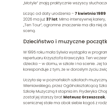
„Motyle” znają praktycznie wszyscy słuchacze
Licząc od daty urodzenia –
7 kwietnia 1989
2026 ma już
37 lat
. Mimo intensywnej kariery
„Ten Tour”, ogromne znaczenie ma dla niej 
sceną.
Dzieciństwo i muzyczne początk
W 1995 roku mała Sylwia wystąpiła w program
repertuaru Krzysztofa Krawczyka. Ten wczes
dziecka – w domu, w szkole i na scenie. Jej
koresponduje z tym, że w dorosłym życiu związ
Uczyła się w poznańskich szkołach muzycznyc
Wieniawskiego, przez Ogólnokształcącą Szkoł
Szkołę Muzyczną II stopnia im. Fryderyka C
został jej starszy brat
Mateusz Grzeszczak
,
scenicznej stale ma obok siebie kogoś z rodz