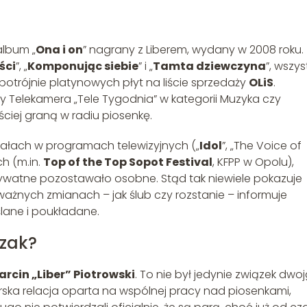
album „
Ona i on
” nagrany z Liberem, wydany w 2008 roku.
ści
”, „
Komponując siebie
” i „
Tamta dziewczyna
”, wszys
potrójnie platynowych płyt na liście sprzedaży
OLiS
.
y Telekamera „Tele Tygodnia” w kategorii Muzyka czy
ciej graną w radiu piosenkę.
iałach w programach telewizyjnych („
Idol
”, „The Voice of
ch (m.in.
Top of the Top Sopot Festival
, KFPP w Opolu),
prywatne pozostawało osobne. Stąd tak niewiele pokazuje
ważnych zmianach – jak ślub czy rozstanie – informuje
ślane i poukładane.
czak?
arcin „Liber” Piotrowski
. To nie był jedynie związek dwo
ka relacja oparta na wspólnej pracy nad piosenkami,