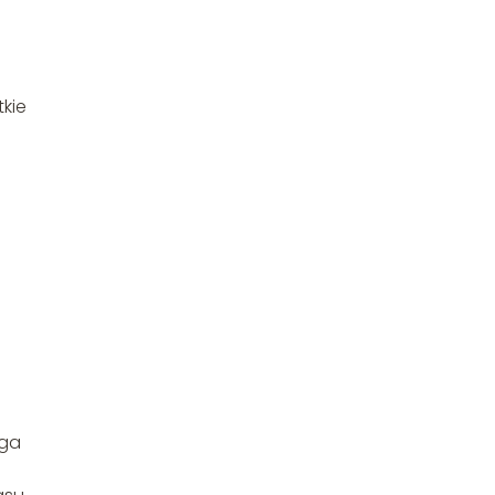
tkie
jga