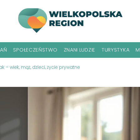
NAŃ
SPOŁECZEŃSTWO
ZNANI LUDZIE
TURYSTYKA
M
k – wiek, mąż, dzieci, życie prywatne