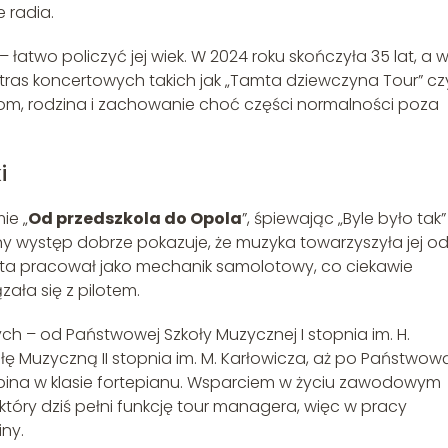
 radia.
– łatwo policzyć jej wiek. W 2024 roku skończyła 35 lat, a 
, tras koncertowych takich jak „Tamta dziewczyna Tour” cz
dom, rodzina i zachowanie choć części normalności poza
i
ie „
Od przedszkola do Opola
”, śpiewając „Byle było tak”
ny występ dobrze pokazuje, że muzyka towarzyszyła jej o
 tata pracował jako mechanik samolotowy, co ciekawie
ała się z pilotem.
h – od Państwowej Szkoły Muzycznej I stopnia im. H.
ę Muzyczną II stopnia im. M. Karłowicza, aż po Państwow
hopina w klasie fortepianu. Wsparciem w życiu zawodowym
 który dziś pełni funkcję tour managera, więc w pracy
iny.