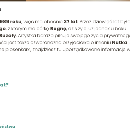
4
1989 roku
, więc ma obecnie
37 lat
. Przez dziewięć lat był
ego
, z którym ma córkę
Bognę
, dziś żyje już jednak u boku
Buzały
. Artystka bardzo pilnuje swojego życia prywatneg
ści jest także czworonożna przyjaciółka o imieniu
Nutka
.
tne piosenkarki, znajdziesz tu uporządkowane informacje 
lat?
żeństwa