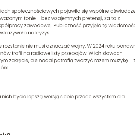
ediach społecznościowych pojawiło się wspólne oświadcz
ważonym tonie – bez wzajemnych pretensji, za to z
spółpracy zawodowej. Publiczność przyjęła tę wiadomoś
wskazywało na kryzys.
 że rozstanie nie musi oznaczać wojny. W 2024 roku ponow
 znów trafił na radiowe listy przebojów. W ich słowach
wym zakręcie, ale nadal potrafią tworzyć razem muzykę –
órki.
 nich bycie lepszą wersją siebie przede wszystkim dla