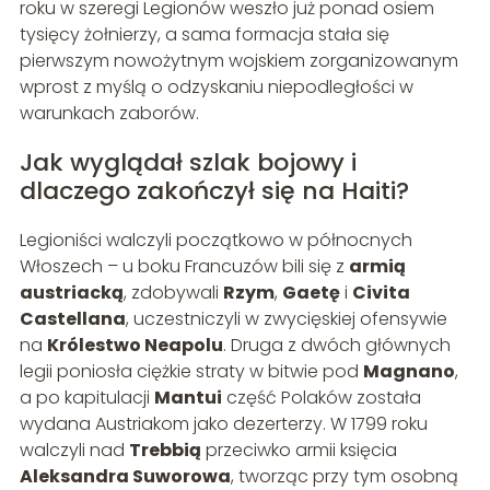
roku w szeregi Legionów weszło już ponad osiem
tysięcy żołnierzy, a sama formacja stała się
pierwszym nowożytnym wojskiem zorganizowanym
wprost z myślą o odzyskaniu niepodległości w
warunkach zaborów.
Jak wyglądał szlak bojowy i
dlaczego zakończył się na Haiti?
Legioniści walczyli początkowo w północnych
Włoszech – u boku Francuzów bili się z
armią
austriacką
, zdobywali
Rzym
,
Gaetę
i
Civita
Castellana
, uczestniczyli w zwycięskiej ofensywie
na
Królestwo Neapolu
. Druga z dwóch głównych
legii poniosła ciężkie straty w bitwie pod
Magnano
,
a po kapitulacji
Mantui
część Polaków została
wydana Austriakom jako dezerterzy. W 1799 roku
walczyli nad
Trebbią
przeciwko armii księcia
Aleksandra Suworowa
, tworząc przy tym osobną