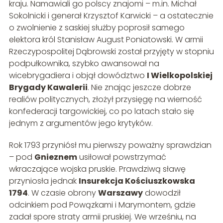
kraju. Namawiali go polscy znajomi – m.in. Michał
Sokolnicki i generał Krzysztof Karwicki – a ostatecznie
o zwolnienie z saskiej służby poprosił samego
elektora król Stanisław August Poniatowski. W armii
Rzeczypospolitej Dąbrowski został przyjęty w stopniu
podpułkownika, szybko awansował na
wicebrygadiera i objął dowództwo
I Wielkopolskiej
Brygady Kawalerii
. Nie znając jeszcze dobrze
realiów politycznych, złożył przysięgę na wierność
konfederacji targowickiej, co po latach stało się
jednym z argumentów jego krytyków.
Rok 1793 przyniósł mu pierwszy poważny sprawdzian
– pod
Gnieznem
usiłował powstrzymać
wkraczające wojska pruskie. Prawdziwą sławę
przyniosła jednak
Insurekcja Kościuszkowska
1794
. W czasie obrony
Warszawy
dowodził
odcinkiem pod Powązkami i Marymontem, gdzie
zadał spore straty armii pruskiej. We wrześniu, na