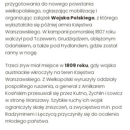
przygotowania do nowego powstania
wielkopolskiego, ogłaszając mobilizację i
organizując zalążek
Wojska Polskiego
, z którego
wykształciła się później armia Księstwa
Warszawskiego. W kampanii pomorskiej 1807 roku
walczył pod Tczewem, Grudziądzem, oblężonym
Gdańskiem, a także pod Frydlandem, gdzie został
ranny w nogę.
Trzeci zryw miał miejsce w
1809 roku
, gdy wojska
austriackie wkroczyły na teren Księstwa
Warszawskiego. Z Wielkopolski wyruszyły oddziały
pospolitego ruszenia, a generał z Amilkarem
Kosińskim przesuwali się przez Kutno, Żychlin i Łowicz
w stronę Warszawy. Szybkie ruchy ich wojsk
ograniczyły skalę zniszczeń, a zwycięstwa m.in. pod
Radzyminem i Łęczycą przyczyniły się do ocalenia
młodego państwa.