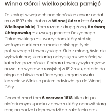
Winna Góra i wielkopolska pamięć
Za zasługi w wojnach napoleońskich cesarz nadał
mu w 1807 roku dobra w
Winnej Górze
koło
Środy
Wielkopolskiej
. Tam razem z drugą żoną,
Barbarą
Chłapowską
– kuzynką generała Dezyderego
Chłapowskiego – stworzył dom, który stał się
ważnym punktem na mapie polskiego życia
politycznego i towarzyskiego. Ślub z młodą, świetnie
wykształconą ziemianką odbył się rok wcześniej w
katedrze poznańskiej. Barbara towarzyszyła mężowi
nawet na wyprawie rosyjskiej w 1812 roku, dotarła do
niego po bitwie nad Berezyną, zorganizowała
leczenie w Wilnie, a potem odwiozła go do Winnej
Góry.
Generał zmarł tam
6 czerwca 1818
, kilka dni po
niefortunnym upadku z powozu, który odnowił starą
ranę na nodze i doprowadził do zakażenia oraz