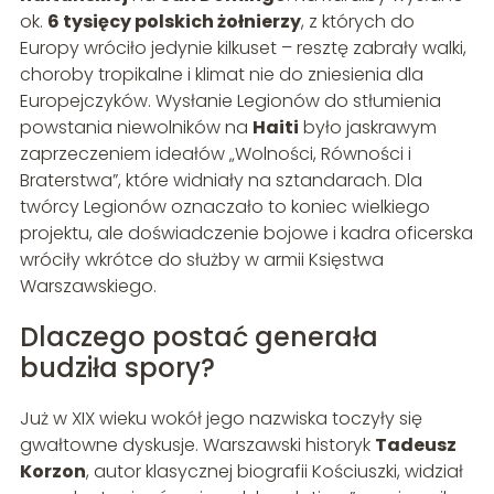
ok.
6 tysięcy polskich żołnierzy
, z których do
Europy wróciło jedynie kilkuset – resztę zabrały walki,
choroby tropikalne i klimat nie do zniesienia dla
Europejczyków. Wysłanie Legionów do stłumienia
powstania niewolników na
Haiti
było jaskrawym
zaprzeczeniem ideałów „Wolności, Równości i
Braterstwa”, które widniały na sztandarach. Dla
twórcy Legionów oznaczało to koniec wielkiego
projektu, ale doświadczenie bojowe i kadra oficerska
wróciły wkrótce do służby w armii Księstwa
Warszawskiego.
Dlaczego postać generała
budziła spory?
Już w XIX wieku wokół jego nazwiska toczyły się
gwałtowne dyskusje. Warszawski historyk
Tadeusz
Korzon
, autor klasycznej biografii Kościuszki, widział