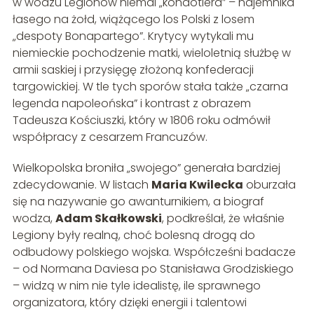
w wodzu Legionów niemal „kondotiera” – najemnika
łasego na żołd, wiążącego los Polski z losem
„despoty Bonapartego”. Krytycy wytykali mu
niemieckie pochodzenie matki, wieloletnią służbę w
armii saskiej i przysięgę złożoną konfederacji
targowickiej. W tle tych sporów stała także „czarna
legenda napoleońska” i kontrast z obrazem
Tadeusza Kościuszki, który w 1806 roku odmówił
współpracy z cesarzem Francuzów.
Wielkopolska broniła „swojego” generała bardziej
zdecydowanie. W listach
Maria Kwilecka
oburzała
się na nazywanie go awanturnikiem, a biograf
wodza,
Adam Skałkowski
, podkreślał, że właśnie
Legiony były realną, choć bolesną drogą do
odbudowy polskiego wojska. Współcześni badacze
– od Normana Daviesa po Stanisława Grodziskiego
– widzą w nim nie tyle idealistę, ile sprawnego
organizatora, który dzięki energii i talentowi