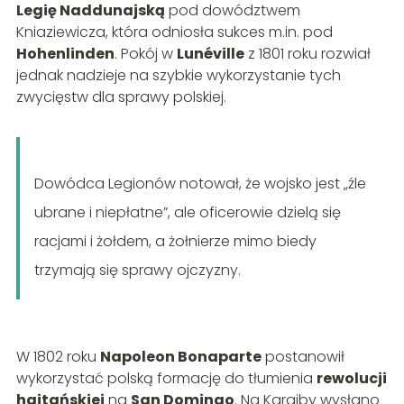
Legię Naddunajską
pod dowództwem
Kniaziewicza, która odniosła sukces m.in. pod
Hohenlinden
. Pokój w
Lunéville
z 1801 roku rozwiał
jednak nadzieje na szybkie wykorzystanie tych
zwycięstw dla sprawy polskiej.
Dowódca Legionów notował, że wojsko jest „źle
ubrane i niepłatne”, ale oficerowie dzielą się
racjami i żołdem, a żołnierze mimo biedy
trzymają się sprawy ojczyzny.
W 1802 roku
Napoleon Bonaparte
postanowił
wykorzystać polską formację do tłumienia
rewolucji
haitańskiej
na
San Domingo
. Na Karaiby wysłano