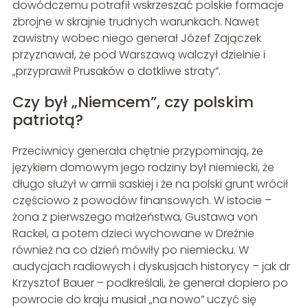
dowódczemu potrafił wskrzeszać polskie formacje
zbrojne w skrajnie trudnych warunkach. Nawet
zawistny wobec niego generał Józef Zajączek
przyznawał, że pod Warszawą walczył dzielnie i
„przyprawił Prusaków o dotkliwe straty”.
Czy był „Niemcem”, czy polskim
patriotą?
Przeciwnicy generała chętnie przypominają, że
językiem domowym jego rodziny był niemiecki, że
długo służył w armii saskiej i że na polski grunt wrócił
częściowo z powodów finansowych. W istocie –
żona z pierwszego małżeństwa, Gustawa von
Rackel, a potem dzieci wychowane w Dreźnie
również na co dzień mówiły po niemiecku. W
audycjach radiowych i dyskusjach historycy – jak dr
Krzysztof Bauer – podkreślali, że generał dopiero po
powrocie do kraju musiał „na nowo” uczyć się