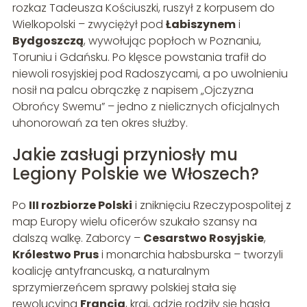
rozkaz Tadeusza Kościuszki, ruszył z korpusem do
Wielkopolski – zwyciężył pod
Łabiszynem
i
Bydgoszczą
, wywołując popłoch w Poznaniu,
Toruniu i Gdańsku. Po klęsce powstania trafił do
niewoli rosyjskiej pod Radoszycami, a po uwolnieniu
nosił na palcu obrączkę z napisem „Ojczyzna
Obrońcy Swemu” – jedno z nielicznych oficjalnych
uhonorowań za ten okres służby.
Jakie zasługi przyniosły mu
Legiony Polskie we Włoszech?
Po
III rozbiorze Polski
i zniknięciu Rzeczypospolitej z
map Europy wielu oficerów szukało szansy na
dalszą walkę. Zaborcy –
Cesarstwo Rosyjskie
,
Królestwo Prus
i monarchia habsburska – tworzyli
koalicję antyfrancuską, a naturalnym
sprzymierzeńcem sprawy polskiej stała się
rewolucyjna
Francja
, kraj, gdzie rodziły się hasła