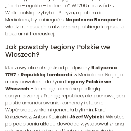
„liberté – égalité – fraternité”. W 1796 roku wódz z
Wielkopolski przybył do Paryża, a potem do
Mediolanu, by zabiegać u
Napoleona Bonaparte
i
władz francuskich o utworzenie polskiego korpusu u
boku armii francuskiej.
Jak powstały Legiony Polskie we
Włoszech?
Kluczowy okazał się układ podpisany
9 stycznia
1797
z
Republiką Lombardii
w Mediolanie. Na jego
mocy powołano do życia
Legiony Polskie we
Włoszech
– formację formalnie podległą
sprzymierzonej z Francją republice, ale zachowującą
polskie umundurowanie, komendy i stopnie.
Współpracownikami generała byli m.in. Karol
Kniaziewicz, Antoni Kosiński i
Józef Wybicki
. Wkrótce
po podpisaniu układu dowódca wystosował znaną
odezwę do rodaków, w której odwoływał się do