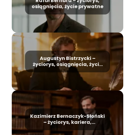
Rafał Bernard – życiorys,
osiągnięcia, życie prywatne
Augustyn Bistrzycki –
życiorys, osiągnięcia, życie
prywatne
Kazimierz Bernaczyk-Słoński
– życiorys, kariera,
osiągnięcia