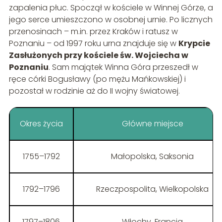
zapalenia płuc. Spoczął w kościele w Winnej Górze, a
jego serce umieszczono w osobnej urnie. Po licznych
przenosinach – m.in. przez Kraków i ratusz w
Poznaniu – od 1997 roku urna znajduje się w
Krypcie
Zasłużonych przy kościele św. Wojciecha w
Poznaniu
. Sam majątek Winna Góra przeszedł w
ręce córki Bogusławy (po mężu Mańkowskiej) i
pozostał w rodzinie aż do II wojny światowej.
Okres życia
Główne miejsce
1755–1792
Małopolska, Saksonia
1792–1796
Rzeczpospolita, Wielkopolska
1797–1806
Włochy, Francja