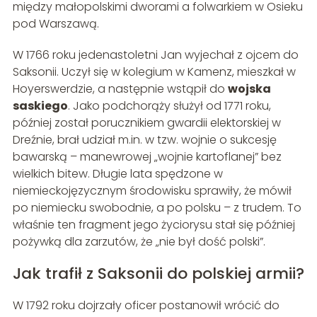
między małopolskimi dworami a folwarkiem w Osieku
pod Warszawą.
W 1766 roku jedenastoletni Jan wyjechał z ojcem do
Saksonii. Uczył się w kolegium w Kamenz, mieszkał w
Hoyerswerdzie, a następnie wstąpił do
wojska
saskiego
. Jako podchorąży służył od 1771 roku,
później został porucznikiem gwardii elektorskiej w
Dreźnie, brał udział m.in. w tzw. wojnie o sukcesję
bawarską – manewrowej „wojnie kartoflanej” bez
wielkich bitew. Długie lata spędzone w
niemieckojęzycznym środowisku sprawiły, że mówił
po niemiecku swobodnie, a po polsku – z trudem. To
właśnie ten fragment jego życiorysu stał się później
pożywką dla zarzutów, że „nie był dość polski”.
Jak trafił z Saksonii do polskiej armii?
W 1792 roku dojrzały oficer postanowił wrócić do