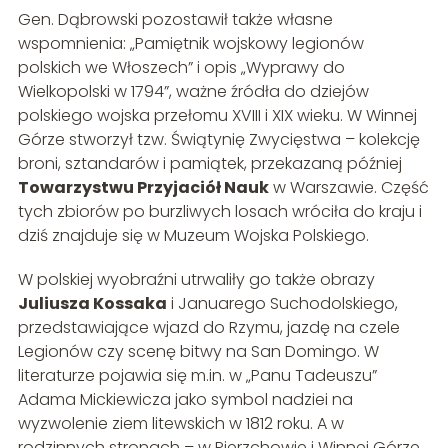
Gen. Dąbrowski pozostawił także własne
wspomnienia: „Pamiętnik wojskowy legionów
polskich we Włoszech” i opis „Wyprawy do
Wielkopolski w 1794”, ważne źródła do dziejów
polskiego wojska przełomu XVIII i XIX wieku. W Winnej
Górze stworzył tzw. Świątynię Zwycięstwa – kolekcję
broni, sztandarów i pamiątek, przekazaną później
Towarzystwu Przyjaciół Nauk
w Warszawie. Część
tych zbiorów po burzliwych losach wróciła do kraju i
dziś znajduje się w Muzeum Wojska Polskiego.
W polskiej wyobraźni utrwaliły go także obrazy
Juliusza Kossaka
i Januarego Suchodolskiego,
przedstawiające wjazd do Rzymu, jazdę na czele
Legionów czy scenę bitwy na San Domingo. W
literaturze pojawia się m.in. w „Panu Tadeuszu”
Adama Mickiewicza jako symbol nadziei na
wyzwolenie ziem litewskich w 1812 roku. A w
rodzinnych stronach – w Pierzchowie i Winnej Górze