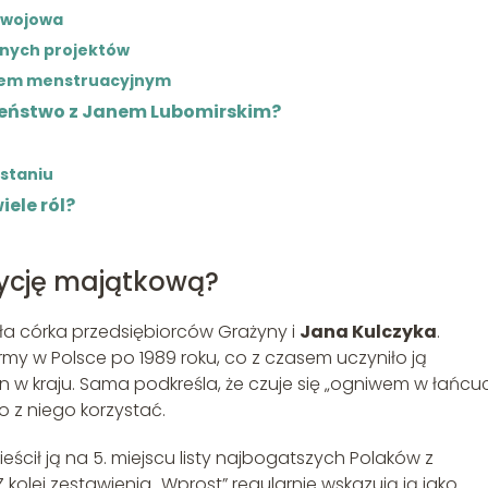
ozwojowa
alnych projektów
stwem menstruacyjnym
żeństwo z Janem Lubomirskim?
zstaniu
iele ról?
zycję majątkową?
zła córka przedsiębiorców Grażyny i
Jana Kulczyka
.
rmy w Polsce po 1989 roku, co z czasem uczyniło ją
n w kraju. Sama podkreśla, że czuje się „ogniwem w łańcu
o z niego korzystać.
eścił ją na 5. miejscu listy najbogatszych Polaków z
kolei zestawienia „Wprost” regularnie wskazują ją jako