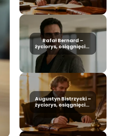
Rafał Bernard –
życiorys, osiągnięcia,
życie prywatne
Augustyn Bistrzycki –
życiorys, osiągnięcia,
życie prywatne