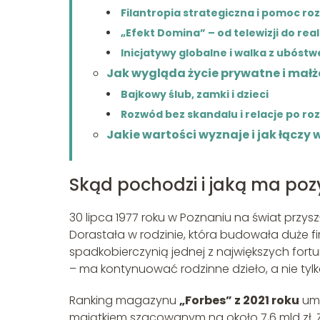
Filantropia strategiczna i pomoc r
„Efekt Domina” – od telewizji do re
Inicjatywy globalne i walka z ubó
Jak wygląda życie prywatne i mał
Bajkowy ślub, zamki i dzieci
Rozwód bez skandalu i relacje po ro
Jakie wartości wyznaje i jak łączy w
Skąd pochodzi i jaką ma po
30 lipca 1977 roku w Poznaniu na świat przys
Dorastała w rodzinie, która budowała duże fi
spadkobierczynią jednej z największych fortu
– ma kontynuować rodzinne dzieło, a nie tylk
Ranking magazynu
„Forbes” z 2021 roku
umi
majątkiem szacowanym na około 7,6 mld zł. Z 