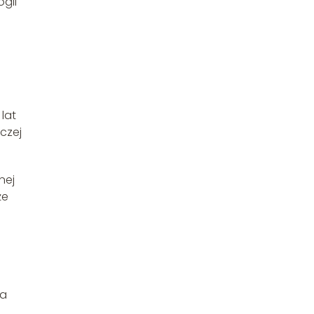
gii
i
lat
czej
nej
że
wa