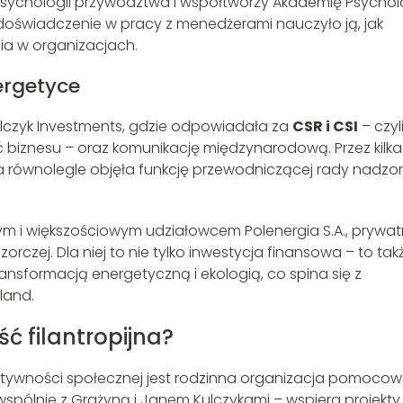
psychologii przywództwa i współtworzy Akademię Psycholo
doświadczenie w pracy z menedżerami nauczyło ją, jak
ia w organizacjach.
ergetyce
ulczyk Investments, gdzie odpowiadała za
CSR i CSI
– czyl
biznesu – oraz komunikację międzynarodową. Przez kilka 
, a równolegle objęła funkcję przewodniczącej rady nadzor
nym i większościowym udziałowcem Polenergia S.A., prywat
orczej. Dla niej to nie tylko inwestycja finansowa – to tak
ansformacją energetyczną i ekologią, co spina się z
land.
ć filantropijna?
ktywności społecznej jest rodzinna organizacja pomoco
wspólnie z Grażyną i Janem Kulczykami – wspiera projekty