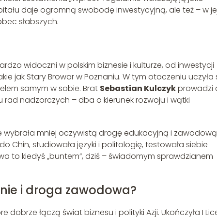
pitału daje ogromną swobodę inwestycyjną, ale też – w je
obec słabszych.
rdzo widoczni w polskim biznesie i kulturze, od inwestycji
takie jak Stary Browar w Poznaniu. W tym otoczeniu uczyła s
 celem samym w sobie. Brat
Sebastian Kulczyk
prowadzi 
u rad nadzorczych – dba o kierunek rozwoju i wątki
le wybrała mniej oczywistą drogę edukacyjną i zawodową
o Chin, studiowała języki i politologię, testowała siebie
a to kiedyś „buntem”, dziś – świadomym sprawdzianem
enie i droga zawodowa?
re dobrze łączą świat biznesu i polityki Azji. Ukończyła I L