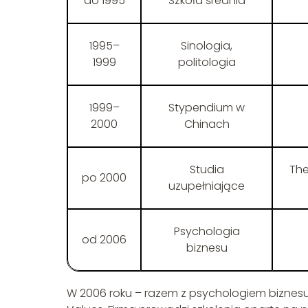
do 1995
Szkoła średnia
1995–
Sinologia,
1999
politologia
1999–
Stypendium w
2000
Chinach
Studia
The
po 2000
uzupełniające
Psychologia
od 2006
biznesu
W 2006 roku – razem z psychologiem biznes