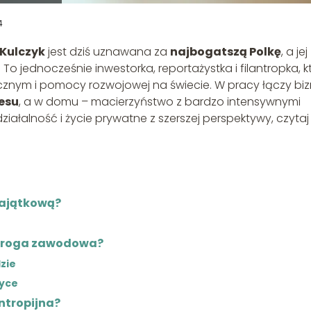
4
Kulczyk
jest dziś uznawana za
najbogatszą Polkę
, a jej
. To jednocześnie inwestorka, reportażystka i filantropka, k
znym i pomocy rozwojowej na świecie. W pracy łączy biz
esu
, a w domu – macierzyństwo z bardzo intensywnymi
ziałalność i życie prywatne z szerszej perspektywy, czytaj
majątkową?
i droga zawodowa?
zie
tyce
antropijna?