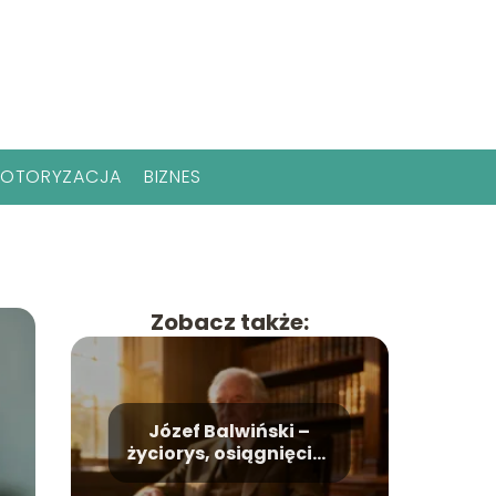
OTORYZACJA
BIZNES
Zobacz także:
Józef Balwiński –
życiorys, osiągnięcia,
życie prywatne