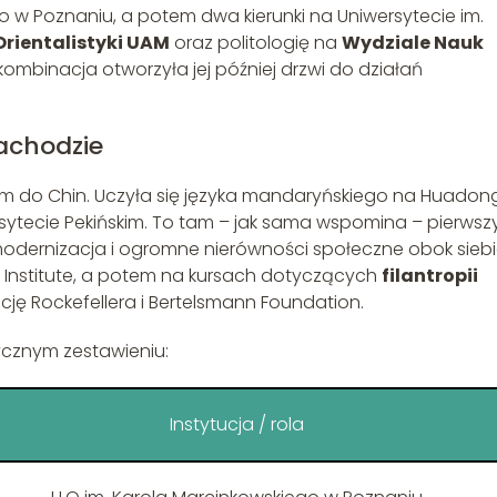
 w Poznaniu, a potem dwa kierunki na Uniwersytecie im.
Orientalistyki UAM
oraz politologię na
Wydziale Nauk
 kombinacja otworzyła jej później drzwi do działań
Zachodzie
m do Chin. Uczyła się języka mandaryńskiego na Huadon
rsytecie Pekińskim. To tam – jak sama wspomina – pierwsz
odernizacja i ogromne nierówności społeczne obok siebi
n Institute, a potem na kursach dotyczących
filantropii
ę Rockefellera i Bertelsmann Foundation.
ycznym zestawieniu:
Instytucja / rola