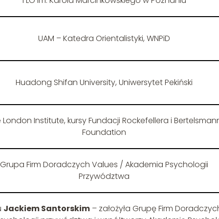
I LO im. Karola Marcinkowskiego w Poznaniu
UAM – Katedra Orientalistyki, WNPiD
Huadong Shifan University, Uniwersytet Pekiński
 London Institute, kursy Fundacji Rockefellera i Bertelsman
Foundation
Grupa Firm Doradczych Values / Akademia Psychologii
Przywództwa
u
Jackiem Santorskim
– założyła Grupę Firm Doradczyc