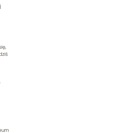
j
ię,
dziś
.
iceum