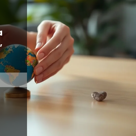
a
,
e