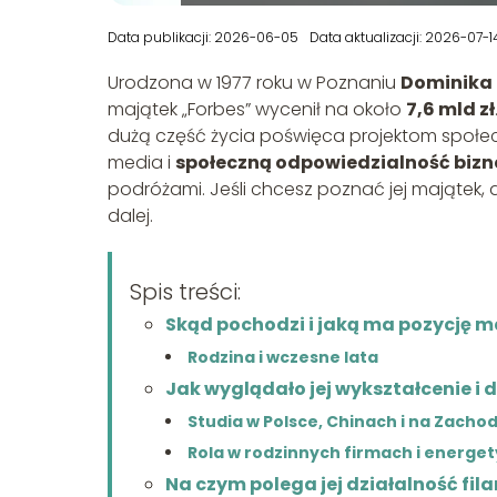
Data publikacji: 2026-06-05
Data aktualizacji: 2026-07-1
Urodzona w 1977 roku w Poznaniu
Dominika 
majątek „Forbes” wycenił na około
7,6 mld zł
dużą część życia poświęca projektom społec
media i
społeczną odpowiedzialność bizn
podróżami. Jeśli chcesz poznać jej majątek, d
dalej.
Spis treści:
Skąd pochodzi i jaką ma pozycję 
Rodzina i wczesne lata
Jak wyglądało jej wykształcenie 
Studia w Polsce, Chinach i na Zachod
Rola w rodzinnych firmach i energe
Na czym polega jej działalność fil