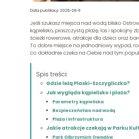
Data publikacji: 2026-06-11
Jeśli szukasz miejsca nad wodą blisko Ostro
kąpielisko, piaszczystą plażę, las i spokojny 
ścieżki rowerowe, atrakcje dla dzieci oraz 
To dobre miejsce na jednodniowy wypad, rod
co dokładnie czeka na Ciebie nad tym popul
Spis treści:
Gdzie leżą Piaski-Szczygliczka?
Jak wygląda kąpielisko i plaża?
Parametry kąpieliska
Bezpieczeństwo nad wodą
Plaża i infrastruktura
Jakie atrakcje czekają w Parku Ku
Park Olbrzymich Owadów