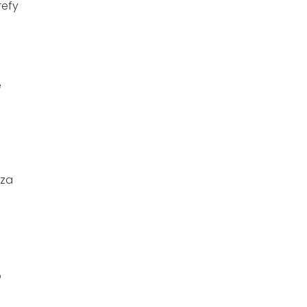
refy
e
 za
o