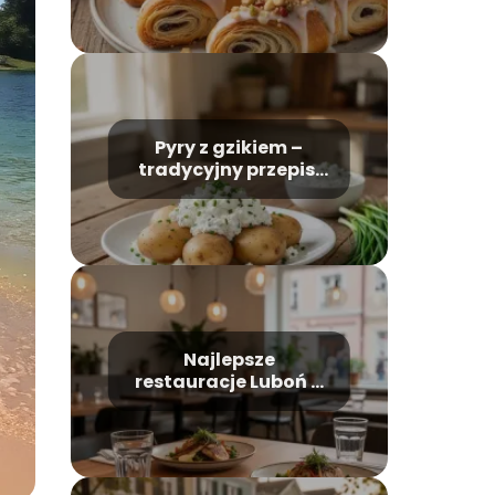
kalorie
Pyry z gzikiem –
tradycyjny przepis,
jak je przygotować?
Najlepsze
restauracje Luboń –
gdzie zjeść na
mieście?