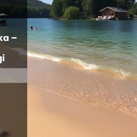
ka –
gi