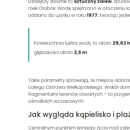
Dzisiejszy zbiornik to
sztuczny zalew
, zbudo
rzeki Ołobok. Wodę spiętrzono w otoczeniu l
oddano do użytku w roku
1977
, tworząc jede
Powierzchnia lustra wody to około
29,62 
głębokości około
2,5 m
.
Takie parametry sprawiają, że miejsce dobrze ł
całego Ostrowa Wielkopolskiego. Wokół domi
fragmentami terenów otwartych – to przyjem
ośrodkach wczasowych.
Jak wygląda kąpielisko i pla
Centralnym punktem letniego życia nad zal