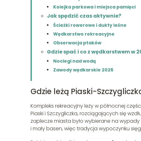
Kolejka parkowa i miejsca pamięci
Jak spędzić czas aktywnie?
Ścieżki rowerowe i dukty leśne
Wędkarstwo rekreacyjne
Obserwacja ptaków
Gdzie spać i co z wędkarstwem w 2
Noclegi nad wodą
Zawody wędkarskie 2026
Gdzie leżą Piaski-Szczygliczk
Kompleks rekreacyjny leży w północnej częś
Piaski i Szczygliczka, rozciągających się wzdł
zaplecze miasta było wybierane na wypady z
i mały basen, więc tradycja wypoczynku sięg