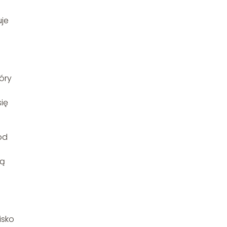
uje
óry
się
od
zą
isko