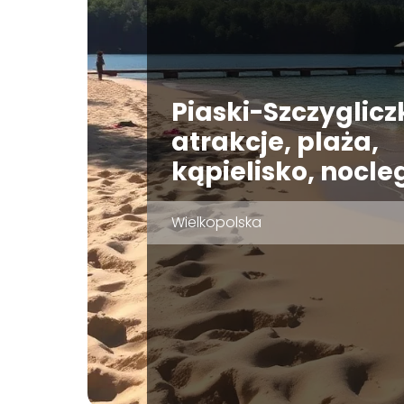
Piaski-Szczyglicz
atrakcje, plaża,
kąpielisko, nocle
Wielkopolska