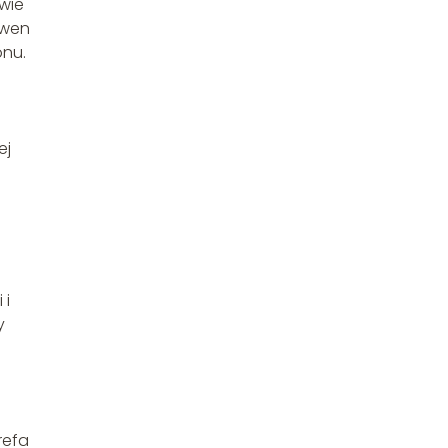
wie
kwen
onu.
ej
 i
y
refa