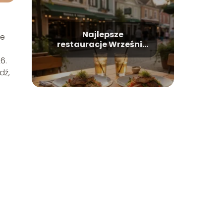
Najlepsze
ne
restauracje Września
– gdzie dobrze zjeść?
6.
dź,