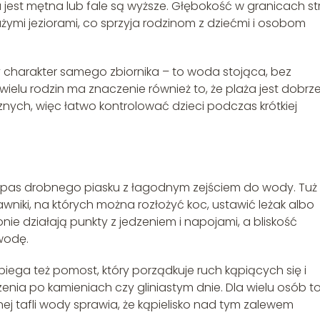
a jest mętna lub fale są wyższe. Głębokość w granicach st
żymi jeziorami, co sprzyja rodzinom z dziećmi i osobom
 charakter samego zbiornika – to woda stojąca, bez
wielu rodzin ma znaczenie również to, że plaża jest dobrz
ych, więc łatwo kontrolować dzieci podczas krótkiej
ny pas drobnego piasku z łagodnym zejściem do wody. Tuż
rawniki, na których można rozłożyć koc, ustawić leżak albo
nie działają punkty z jedzeniem i napojami, a bliskość
wodę.
iega też pomost, który porządkuje ruch kąpiących się i
ia po kamieniach czy gliniastym dnie. Dla wielu osób t
ej tafli wody sprawia, że kąpielisko nad tym zalewem