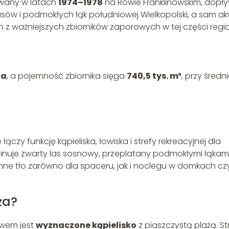
wany w latach
1974–1978
na Rowie Franklinowskim, dopły
asów i podmokłych łąk południowej Wielkopolski, a sam a
n z ważniejszych zbiorników zaporowych w tej części regi
ha
, a pojemność zbiornika sięga
740,5 tys. m³
, przy średni
ączy funkcję kąpieliska, łowiska i strefy rekreacyjnej dla
nuje zwarty las sosnowy, przeplatany podmokłymi łąkami
ne tło zarówno dla spaceru, jak i noclegu w domkach cz
ża?
ewem jest
wyznaczone kąpielisko
z piaszczystą plażą. St