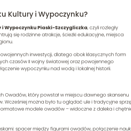
ku Kultury i Wypoczynku?
y i Wypoczynku Piaski-Szczygliczka
, czyli rozległy
rują się rodzinne atrakcje, ścieżki edukacyjne, miejsca
gionu.
powojennych inwestycji, dlatego obok klasycznych form
liwych czasów II wojny światowej oraz powojennego
czenie wypoczynku nad wodą i lokalnej historii.
mich Owadów, który powstał w miejscu dawnego skansenu
w. Wcześniej można było tu oglądać ule i tradycyjne sprz
koformatowe modele owadów – widoczne z daleka i chętni
Piaskami: spacer między figurami owadów, połączenie nauki