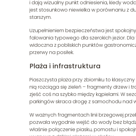
i dają wizualny punkt odniesienia, kiedy wod
jest stosunkowo niewielka w porównaniu z du
starszym.
Uzupełnieniem bezpieczeństwa jest spokojny
falowania typowego dla szerokich jezior. Dla 
widoczna z pobliskich punktów gastronomiczn
przerwy na posiłek.
Plaża i infrastruktura
Piaszczysta plaża przy zbiorniku to klasycz
nią rozciąga się zieleń – fragmenty drzew i t
zjeść coś na szybko między kąpielami. W sezo
parkingów skraca drogę z samochodu nad 
W ważnych fragmentach linii brzegowej przeb
pozwala wygodnie wejść do wody bez błądzen
właśnie połączenie piasku, pomostu i spokojn