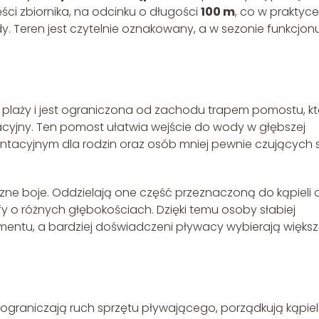
ęści zbiornika, na odcinku o długości
100 m
, co w praktyce
 Teren jest czytelnie oznakowany, a w sezonie funkcjon
 plaży i jest ograniczona od zachodu trapem pomostu, kt
acyjny. Ten pomost ułatwia wejście do wody w głębszej
ientacyjnym dla rodzin oraz osób mniej pewnie czujących 
zne boje. Oddzielają one część przeznaczoną do kąpieli 
fy o różnych głębokościach. Dzięki temu osoby słabiej
entu, a bardziej doświadczeni pływacy wybierają więks
ie: ograniczają ruch sprzętu pływającego, porządkują kąpiel