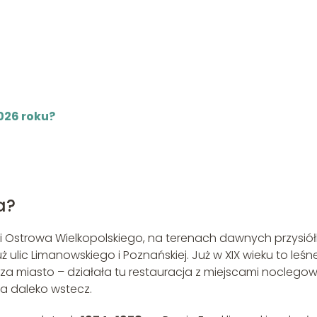
026 roku?
a?
ci Ostrowa Wielkopolskiego, na terenach dawnych przysió
uż ulic Limanowskiego i Poznańskiej. Już w XIX wieku to leśn
a miasto – działała tu restauracja z miejscami noclego
a daleko wstecz.