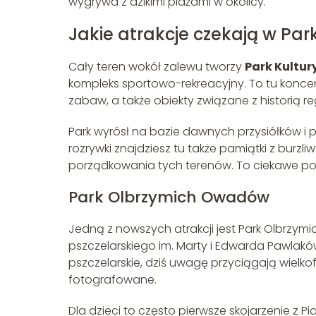
wygrywa z dzikimi plażami w okolicy.
Jakie atrakcje czekają w Par
Cały teren wokół zalewu tworzy
Park Kultur
kompleks sportowo-rekreacyjny. To tu koncent
zabaw, a także obiekty związane z historią re
Park wyrósł na bazie dawnych przysiółków i 
rozrywki znajdziesz tu także pamiątki z burz
porządkowania tych terenów. To ciekawe połą
Park Olbrzymich Owadów
Jedną z nowszych atrakcji jest Park Olbrzy
pszczelarskiego im. Marty i Edwarda Pawlakó
pszczelarskie, dziś uwagę przyciągają wiel
fotografowane.
Dla dzieci to często pierwsze skojarzenie z 