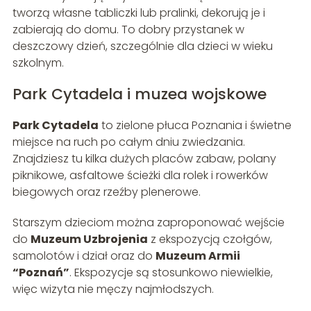
tworzą własne tabliczki lub pralinki, dekorują je i
zabierają do domu. To dobry przystanek w
deszczowy dzień, szczególnie dla dzieci w wieku
szkolnym.
Park Cytadela i muzea wojskowe
Park Cytadela
to zielone płuca Poznania i świetne
miejsce na ruch po całym dniu zwiedzania.
Znajdziesz tu kilka dużych placów zabaw, polany
piknikowe, asfaltowe ścieżki dla rolek i rowerków
biegowych oraz rzeźby plenerowe.
Starszym dzieciom można zaproponować wejście
do
Muzeum Uzbrojenia
z ekspozycją czołgów,
samolotów i dział oraz do
Muzeum Armii
“Poznań”
. Ekspozycje są stosunkowo niewielkie,
więc wizyta nie męczy najmłodszych.