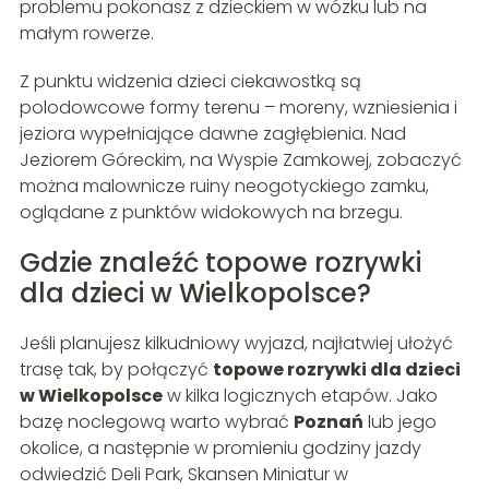
problemu pokonasz z dzieckiem w wózku lub na
małym rowerze.
Z punktu widzenia dzieci ciekawostką są
polodowcowe formy terenu – moreny, wzniesienia i
jeziora wypełniające dawne zagłębienia. Nad
Jeziorem Góreckim, na Wyspie Zamkowej, zobaczyć
można malownicze ruiny neogotyckiego zamku,
oglądane z punktów widokowych na brzegu.
Gdzie znaleźć topowe rozrywki
dla dzieci w Wielkopolsce?
Jeśli planujesz kilkudniowy wyjazd, najłatwiej ułożyć
trasę tak, by połączyć
topowe rozrywki dla dzieci
w Wielkopolsce
w kilka logicznych etapów. Jako
bazę noclegową warto wybrać
Poznań
lub jego
okolice, a następnie w promieniu godziny jazdy
odwiedzić Deli Park, Skansen Miniatur w