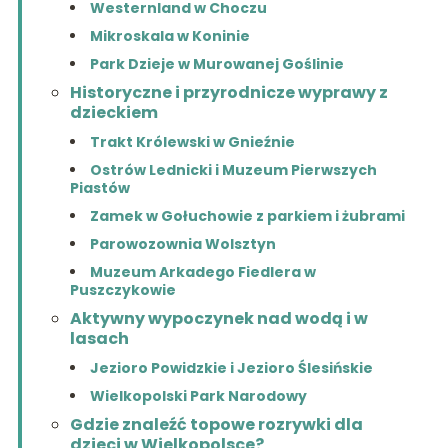
Westernland w Choczu
Mikroskala w Koninie
Park Dzieje w Murowanej Goślinie
Historyczne i przyrodnicze wyprawy z
dzieckiem
Trakt Królewski w Gnieźnie
Ostrów Lednicki i Muzeum Pierwszych
Piastów
Zamek w Gołuchowie z parkiem i żubrami
Parowozownia Wolsztyn
Muzeum Arkadego Fiedlera w
Puszczykowie
Aktywny wypoczynek nad wodą i w
lasach
Jezioro Powidzkie i Jezioro Ślesińskie
Wielkopolski Park Narodowy
Gdzie znaleźć topowe rozrywki dla
dzieci w Wielkopolsce?