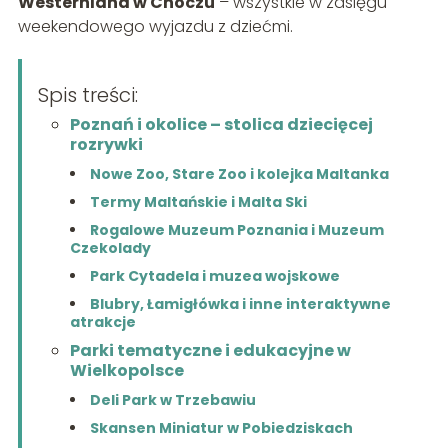
Westernland w Choczu
– wszystkie w zasięgu
weekendowego wyjazdu z dziećmi.
Spis treści:
Poznań i okolice – stolica dziecięcej
rozrywki
Nowe Zoo, Stare Zoo i kolejka Maltanka
Termy Maltańskie i Malta Ski
Rogalowe Muzeum Poznania i Muzeum
Czekolady
Park Cytadela i muzea wojskowe
Blubry, Łamigłówka i inne interaktywne
atrakcje
Parki tematyczne i edukacyjne w
Wielkopolsce
Deli Park w Trzebawiu
Skansen Miniatur w Pobiedziskach