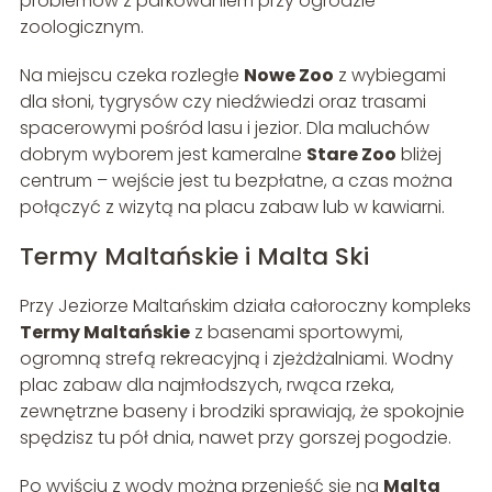
problemów z parkowaniem przy ogrodzie
zoologicznym.
Na miejscu czeka rozległe
Nowe Zoo
z wybiegami
dla słoni, tygrysów czy niedźwiedzi oraz trasami
spacerowymi pośród lasu i jezior. Dla maluchów
dobrym wyborem jest kameralne
Stare Zoo
bliżej
centrum – wejście jest tu bezpłatne, a czas można
połączyć z wizytą na placu zabaw lub w kawiarni.
Termy Maltańskie i Malta Ski
Przy Jeziorze Maltańskim działa całoroczny kompleks
Termy Maltańskie
z basenami sportowymi,
ogromną strefą rekreacyjną i zjeżdżalniami. Wodny
plac zabaw dla najmłodszych, rwąca rzeka,
zewnętrzne baseny i brodziki sprawiają, że spokojnie
spędzisz tu pół dnia, nawet przy gorszej pogodzie.
Po wyjściu z wody można przenieść się na
Malta